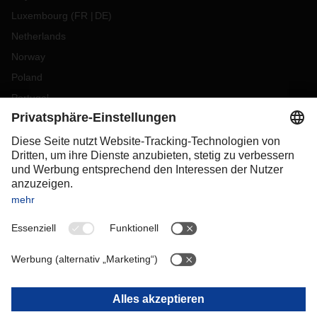
Luxembourg
(
FR
DE
)
Netherlands
Norway
Poland
Portugal
Romania
Slovakia
Spain
Sweden
Switzerland
(
DE
FR
)
Turkey
OCEANIA
Australia
New Zealand