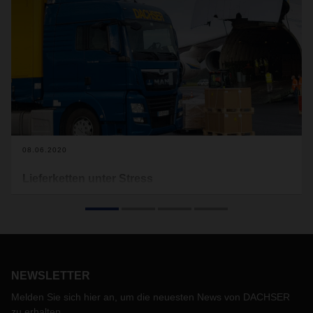
08.06.2020
Lieferketten unter Stress
Das Corona-Virus hat die weltweiten Warenströme in bisher
nicht gekannter Weise und mit großer Wucht getroffen. Die
Folgen sind noch nicht abzusehen. Ein Ergebnis steht für
DACHSER jedoch bereits fest: Jenseits der Planbarkeit sind
robuste Logistiknetzwerke besonders wertvoll.
NEWSLETTER
Melden Sie sich hier an, um die neuesten News von DACHSER
zu erhalten.