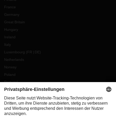
France
Germany
Great Britain
Hungary
Ireland
Italy
Luxembourg
(
FR
DE
)
Netherlands
Norway
Poland
Portugal
Romania
Slovakia
Spain
Sweden