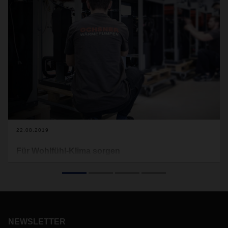
22.08.2019
Für Wohlfühl-Klima sorgen
Wärmepumpen von Ochsner bringen wohlige Temperaturen
in Wohnungen und Häuser. Nachhaltigkeit bei der Haus- und
Gebäudetechnik liegt dabei voll im Trend. Damit die
österreichischen Produkte zu ihren Kunden in ganz Europa
und vermehrt auch weltweit gelangen, setzt der
Technologieführer auf seinen Logistikpartner DACHSER –
NEWSLETTER