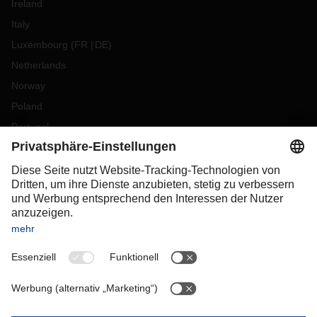
Ireland
Italy
Luxembourg
(
FR
DE
)
Netherlands
Norway
Poland
Portugal
Romania
Slovakia
Spain
Sweden
Switzerland
(
DE
FR
)
Turkey
OCEANIA
Australia