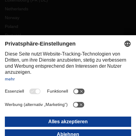
Luxembourg
(
FR
DE
)
Netherlands
Norway
Poland
Portugal
Romania
Slovakia
Spain
Sweden
Switzerland
(
DE
FR
)
Turkey
OCEANIA
Australia
New Zealand