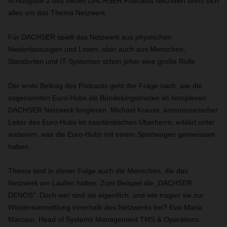
In Ausgabe 2 des neuen DACHSER Podcasts NetzWert dreht sich
alles um das Thema Netzwerk.
Für DACHSER spielt das Netzwerk aus physischen
Niederlassungen und Linien, aber auch aus Menschen,
Standorten und IT-Systemen schon jeher eine große Rolle.
Der erste Beitrag des Podcasts geht der Frage nach, wie die
sogenannten Euro-Hubs als Bündelungsknoten im komplexen
DACHSER Netzwerk fungieren. Michael Krauss, kommissarischer
Leiter des Euro-Hubs im saarländischen Überherrn, erklärt unter
anderem, was die Euro-Hubs mit einem Sportwagen gemeinsam
haben.
Thema sind in dieser Folge auch die Menschen, die das
Netzwerk am Laufen halten: Zum Beispiel die „DACHSER
DENOS“. Doch wer sind sie eigentlich, und wie tragen sie zur
Wissensvermittlung innerhalb des Netzwerks bei? Eva-Maria
Marcour, Head of Systems Management TMS & Operations