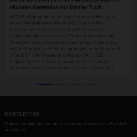
nächsten Generation von Daimler Truck
DACHSER bringt als erstes Unternehmen weltweit den
neuen Mercedes-Benz NextGenH2 Truck in den
Praxiseinsatz: Ab Ende Dezember 2026 wird der
Logistikdienstleister eine erste Sattelzugmaschine mit
innovativer Flüssigwasserstoff-Technologie nutzen. Zwei
weitere baugleiche H2-Sattelzugmaschinen folgen dann bis
Mitte 2027. Die Fahrzeuge sollen am DACHSER
Logistikzentrum Karlsruhe vor allem im Fernverkehr
eingesetzt werden und dort ihre Stärken in Bezug auf
Reichweite und Flexibilität unter Beweis stellen.
NEWSLETTER
Melden Sie sich hier an, um die neuesten News von DACHSER
zu erhalten.