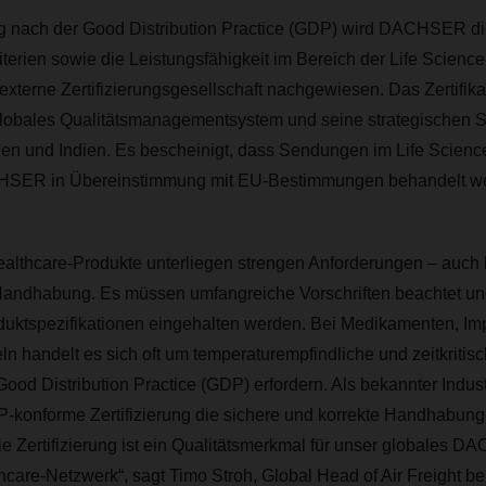
rung nach der Good Distribution Practice (GDP) wird DACHSER d
riterien sowie die Leistungsfähigkeit im Bereich der Life Scienc
externe Zertifizierungsgesellschaft nachgewiesen. Das Zertifikat
 globales Qualitätsmanagementsystem und seine strategischen S
en und Indien. Es bescheinigt, dass Sendungen im Life Scienc
SER in Übereinstimmung mit EU-Bestimmungen behandelt w
ealthcare-Produkte unterliegen strengen Anforderungen – auch 
andhabung. Es müssen umfangreiche Vorschriften beachtet un
uktspezifikationen eingehalten werden. Bei Medikamenten, Imp
ln handelt es sich oft um temperaturempfindliche und zeitkriti
Good Distribution Practice (GDP) erfordern. Als bekannter Indus
P-konforme Zertifizierung die sichere und korrekte Handhabung
ie Zertifizierung ist ein Qualitätsmerkmal für unser globales D
hcare-Netzwerk“, sagt Timo Stroh, Global Head of Air Freight