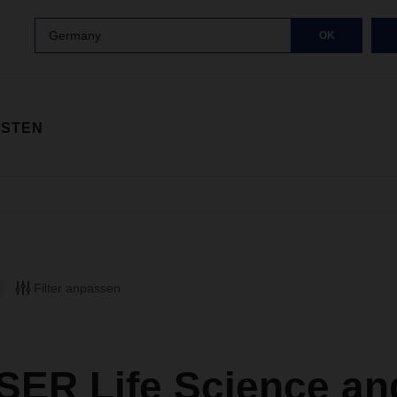
Germany
OK
ISTEN
Filter anpassen
ER Life Science an