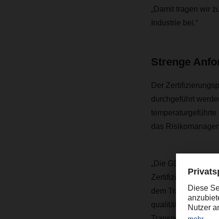
„Damit tragen wir z
Industrie bei.“
Strenge Anfo
Der Zertifizierungs
durchgeführt werde
temperaturgeführte
das Risikomanagem
„Die GDP-Compliance
Zertifizierungsproz
dem Transport von L
qualitätsorientierte
Transportkette hinw