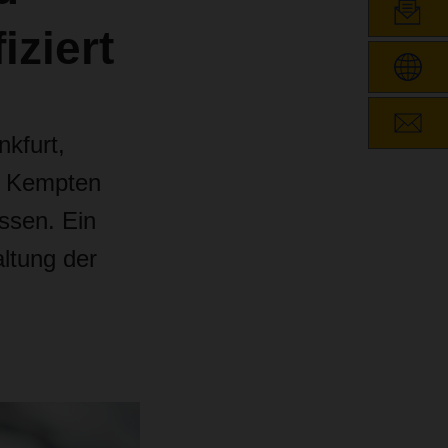
iziert
nkfurt,
n Kempten
assen.
Ein
ltung der