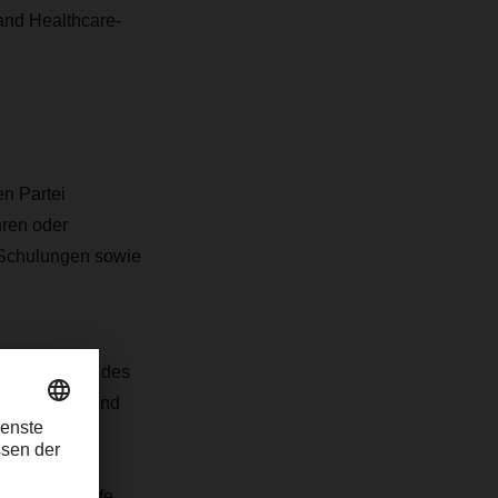
 and Healthcare-
en Partei
hren oder
 Schulungen sowie
t der Beginn des
 Handhabung und
lgen eine
 die gesamte
ment Head Life