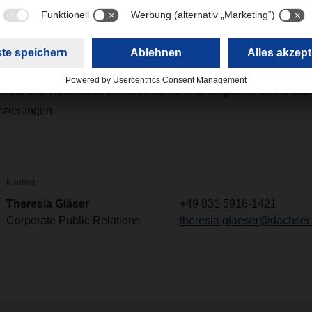
hcare Logistics bei DACHSER.
liance-Zertifizierung verfügt DACHSER für seine Standorte in 
umbai und Hyderabad in Indien sowie in Shanghai in China au
izierungen.
Kontakt
Theresia Gläser
+49 831 5916-1421
Corporate Public Relations
theresia.glaeser@dachser