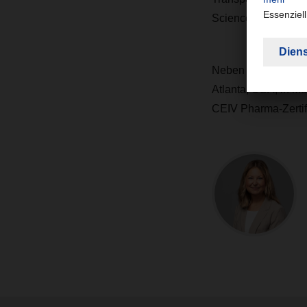
Science and Healt
Neben der GDP-Comp
Atlanta, USA, in M
CEIV Pharma-Zertif