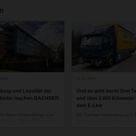
en
.2020
15.11.2024
dung und Loyalität der
Und es geht doch! Drei T
rbeiter machen DACHSER
und über 2.000 Kilometer 
dem E-Lkw
Ein-Mann-Unternehmen zum
Die Dachser Niederlassung in
l Player – DACHSER hat sich
Salzuflen setzt den E-Lkw Ren
n 90 Jahren seiner
Trucks E-Tech D für den täglic
nehmensgeschichte zu einer
Verteilerverkehr rund um die