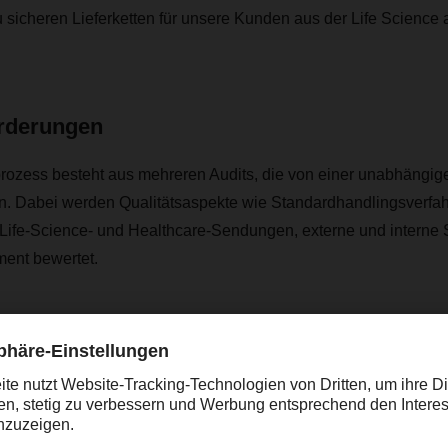
u sicheren Lieferketten für unsere Kunden aus der Life Science
rderungen
prozess besteht aus mehreren Audits, die von einer unabhängig
n. Dabei werden Qualitätsaspekte wie Standardhandlingsverfa
 Life-Science- und Healthcare-Sendungen, externe und interne
ent bewertet.
-Zertifizierung in Mumbai, Madrid, Barcelona und Frankfurt is
esses für alle strategischen Standorte, die bei Dachser an der
ife Science- und Healthcare-Produkten beteiligt sind. Wir verfo
 Strategie, mit der wir die Integrität dieser sensiblen Güter über
eg bis hin zum Patienten wahren", sagt Netka Hohlfeld, Depart