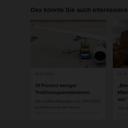
Das könnte Sie auch interessier
28.02.2023
14.12
30 Prozent weniger
„Bin
Treibhausgasemissionen
Mita
aus“
Die Luftfrachtkunden von DACHSER
profitieren von der neuen
Vom 
Buchungsoption „Sustainable Fuel“.
Globa
in de
Unter