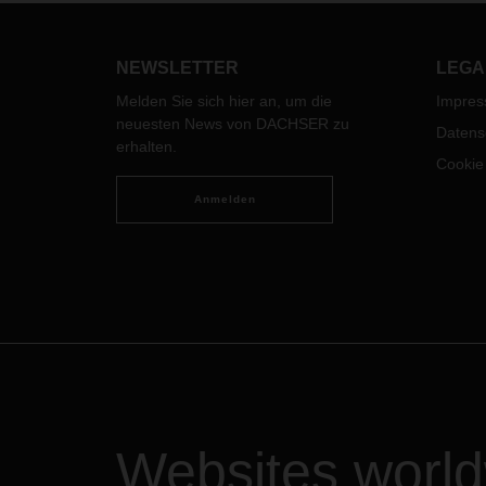
inter
entwi
Logis
NEWSLETTER
LEGA
Loyal
Melden Sie sich hier an, um die
Impre
Struk
neuesten News von DACHSER zu
profit
Datens
erhalten.
Frosc
Cookie
Corpo
PR be
Anmelden
Websites worl