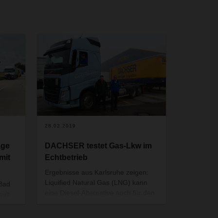
28.02.2019
age
DACHSER testet Gas-Lkw im
mit
Echtbetrieb
Ergebnisse aus Karlsruhe zeigen:
Liquified Natural Gas (LNG) kann
 Bad
eine Diesel-Alternative auch für den
ault
Fernverkehr werden. Aber nur, wenn
hen
das Tankstellennetz weiter