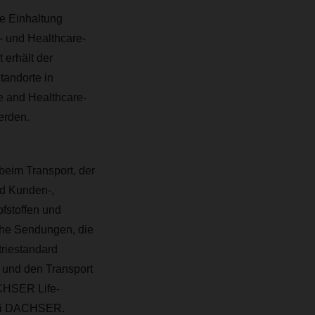
ie Einhaltung
e- und Healthcare-
 erhält der
tandorte in
e and Healthcare-
erden.
beim Transport, der
d Kunden-,
fstoffen und
sche Sendungen, die
triestandard
 und den Transport
ACHSER Life-
 bei DACHSER.