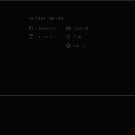
ausgebaut wird.
metern
SOCIAL MEDIA
 gut
Facebook
Youtube
ug
ropa,
LinkedIn
Xing
Spotify
tthias
 einen
e bat.
ngarn
meter
anager
and
yrbe
nd,
 –