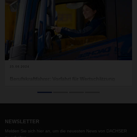
25.06.2024
Berufskraftfahrer: Vorfahrt für Wertschätzung
Sie haben ohne Zweifel einen der wichtigsten Jobs im Land.
Ohne Fahrerinnen und Fahrer und Logistik stünden in der
Wirtschaft buchstäblich viele Räder still, die Regale in den
Supermärkten und Kaufhäusern blieben beispielsweis leer.
Umso alarmierender ist die Erkenntnis der International
Road Transport Union (IRU): Der Speditionsbranche geht
NEWSLETTER
der Fahrernachwuchs aus. Bis zu 62 Prozent der
Melden Sie sich hier an, um die neuesten News von DACHSER
Frachtführer in Europa klagen, dass sie große Probleme bei