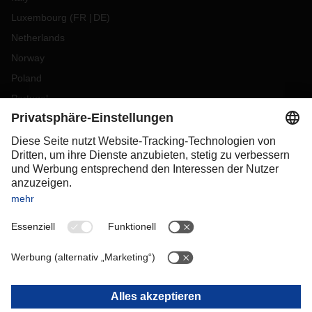
Luxembourg
(
FR
DE
)
Netherlands
Norway
Poland
Portugal
Romania
Slovakia
Spain
Sweden
Switzerland
(
DE
FR
)
Turkey
OCEANIA
Australia
New Zealand