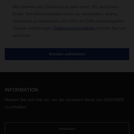
Wir nehmen den Datenschutz sehr ernst. Wir versichern
Ihnen, Ihre Anmeldedaten sicher zu verarbeiten, streng
vertraulich zu behandeln und nicht an Dritte weiterzugeben.
Unsere vollständigen
Datenschutzrichtlinien
können Sie hier
einsehen.
INFORMATION
Melden Sie sich hier an, um die neuesten News von DACHSER
zu erhalten.
Anmelden