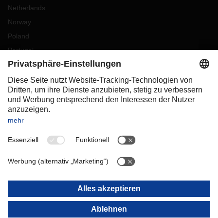
Netherlands
Norway
Poland
Portugal
Romania
Slovakia
Spain
Sweden
Switzerland
(
DE
FR
)
Türkiye
OCEANIA
Australia
New Zealand