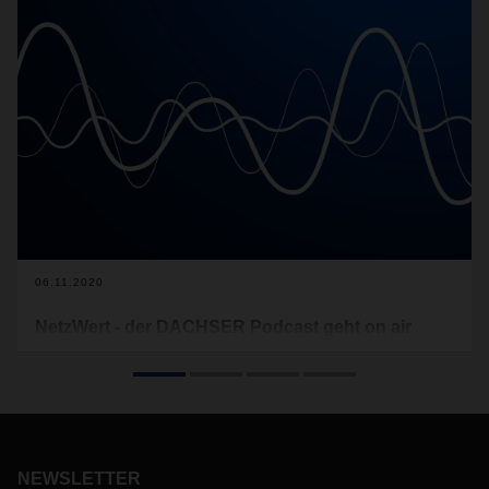
06.11.2020
NetzWert - der DACHSER Podcast geht on air
Im modernen Audioformat berichtet DACHSER ab sofort
jeden Monat über Menschen, Trends und News aus dem
DACHSER-Netz und der Welt der Logistik. Ab sofort ist
NetzWert auf allen gängigen Podcast-Plattformen zu hören.
NEWSLETTER