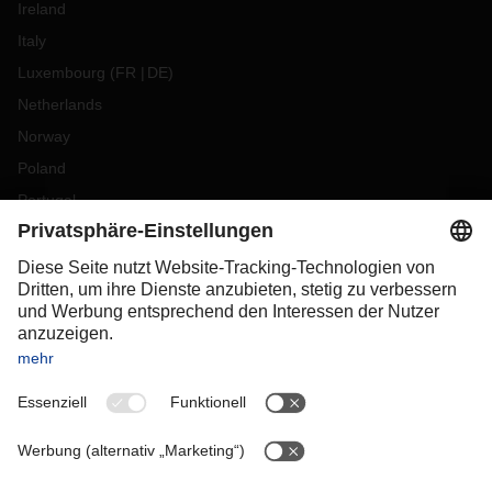
Ireland
Italy
Luxembourg
(
FR
DE
)
Netherlands
Norway
Poland
Portugal
Romania
Slovakia
Spain
Sweden
Switzerland
(
DE
FR
)
Turkey
OCEANIA
Australia