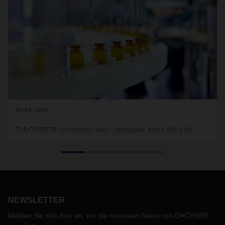
20.02.2025
DACHSER verstärkt sein globales Netz für Life
Science and Healthcare Logistics
Seit Anfang Januar sind weitere Standorte im globalen
Netzwerk von DACHSER nach GDP (Good Distribution
Practice) zertifiziert. Bereits bestehende Zertifizierungen
wurden in Audits erneuert. Damit erfüllt der Logistiker die
hohen Anforderungen an den Transport von
NEWSLETTER
pharmazeutischen Produkten an Standorten in Nord- und
Melden Sie sich hier an, um die neuesten News von DACHSER
Südamerika, Europa und Asien.