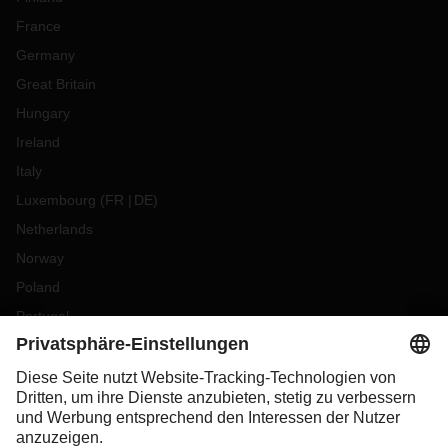
France
Germany
Great Britain
Hungary
Ireland
Italy
Luxembourg
(
FR
DE
)
Netherlands
Norway
Poland
Portugal
Romania
Slovakia
Spain
Sweden