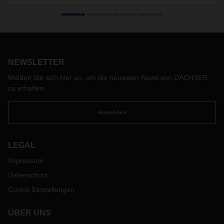
Wohin führt der Weg bei den Antriebstechniken? Kann der
Elektromotor schon bald dem Diesel den Rang ablaufen?
Oder kommen ganz andere Energielieferanten ins Spiel? Bei
Dachser beschäftigen sich bereichsübergreifend Logistik-
Spezialisten mit alternativen Antriebstechnologien sowie
ihrer praktischen Anwendung im Logistiknetz.
NEWSLETTER
Melden Sie sich hier an, um die neuesten News von DACHSER
zu erhalten.
Anmelden
LEGAL
Impressum
Datenschutz
Cookie Einstellungen
ÜBER UNS