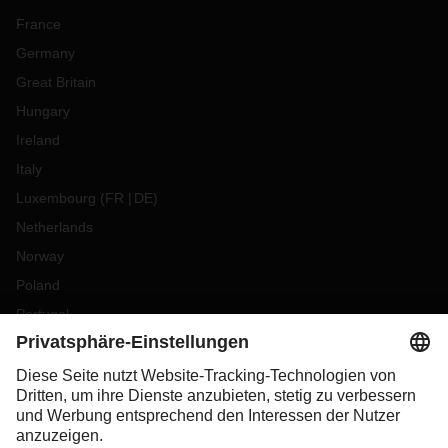
France
Germany
Great Britain
Hungary
Ireland
Italy
Luxembourg
(
FR
DE
)
Netherlands
Norway
Poland
Portugal
Romania
Slovakia
Spain
Sweden