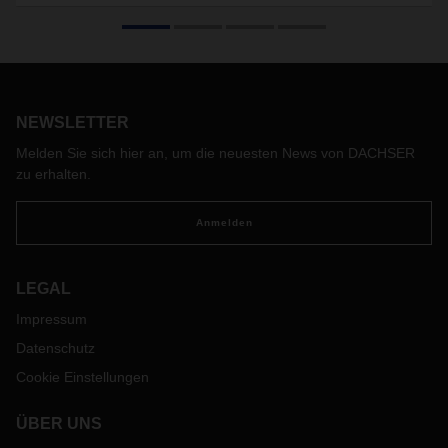
Nordafrika im Aufschwung: Die Maghrebstaaten bringen ihre
herstellenden Industrien und ihre Energiewirtschaft voran.
Insbesondere Marokko rückt dabei noch näher an die
europäischen Märkte heran. Über ein neues Gateway in
Straßburg ist das aufstrebende Land nun direkt an das
paneuropäische Landverkehrsnetzwerk von DACHSER
NEWSLETTER
angebunden.
Melden Sie sich hier an, um die neuesten News von DACHSER
zu erhalten.
Anmelden
LEGAL
Impressum
Datenschutz
Cookie Einstellungen
ÜBER UNS