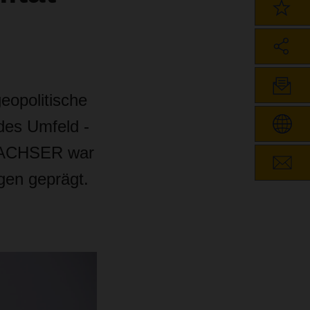
eopolitische
es Umfeld -
 DACHSER war
gen geprägt.