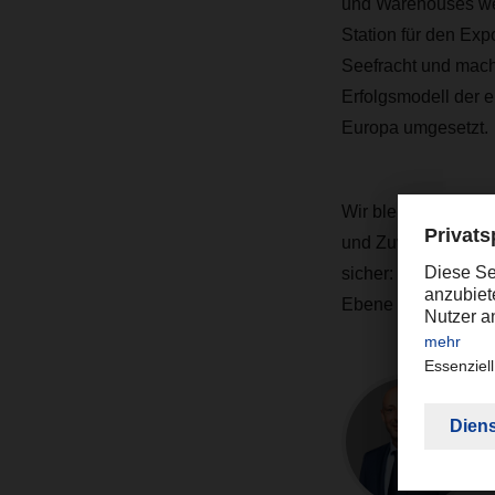
und Warehouses wer
Station für den Exp
Seefracht und mache
Erfolgsmodell der e
Europa umgesetzt.
Wir bleiben fest au
und Zuverlässigkeit
sicher: Wir werden
Ebene fortschreibe