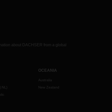
formation about DACHSER from a global
OCEANIA
Australia
NL
)
New Zealand
lic