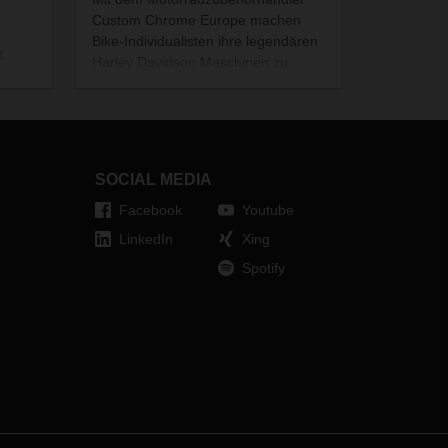
Custom Chrome Europe machen
Bike-Individualisten ihre legendären
.
Harley Davidson Maschinen zu
geliebten Einzelstücken. Dahinter
steckt ein maßgeschneidertes
Beschaffungskonzept von
DACHSER: Der Logistikdienstleister
bringt für das Unternehmen in den
SOCIAL MEDIA
USA 25.000 Einzelteile von 140
Zulieferern zusammen und
Facebook
Youtube
transportiert sie nach Europa.
LinkedIn
Xing
Spotify