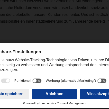
den wir unser Netzwerk weiter verdichten. Mit einer eigenen C
ort nahe Rotterdam verzahnen wir unser Landverkehrsnetz aufs 
n die Lieferketten unserer Kunden resilienter. Und schließlich
missionsfreien Innenstadtbelieferung zum Jahresende bereits i
f Kurs und verfolgen unsere Wachstumsstrategie. Wir setzen weite
 und optimieren die Lieferketten unserer Kunden. Für das Jahr 2
 die Erfolgsgeschichte als unabhängiges Familienunternehmen a
n.
Kontakt
Christian Weber
+49 831 5916-1425
Corporate Public Relations
christian.weber@dachser.