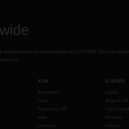
dwide
r the regional services and solutions of DACHSER. For more in
hser.com
ASIA
EUROPE
Bangladesh
Austria
China
Belgium
(
FR
Hong Kong SAR
Czech Repub
India
Denmark
Indonesia
Finland