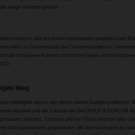
hr einige Weichen gestellt.
unkturschwäche und den immer komplexeren geopolitischen 
einem Mehr an Gemeinschaft und Zusammenarbeit im Unternehm
erschaft mit unseren Kunden und frischen Ideen und Innovation
@ILO.
tigen Weg
nige Highlights setzen, von denen unsere Kunden profitieren: 
zwerk verstärkt und die Zukäufe von DACHSER & FERCAM Itali
hlossen. Marokko, Tunesien und die Türkei sind nun über Gat
hes Stückgutnetzwerk angebunden. Mit dem Baubeginn für neue