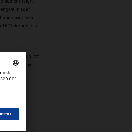
ontainer Freight
engste mit der
 haben wir unser
n 16 Metropolen in
r voll auf Qualität
025 bin ich mir
uf weltweiter
com