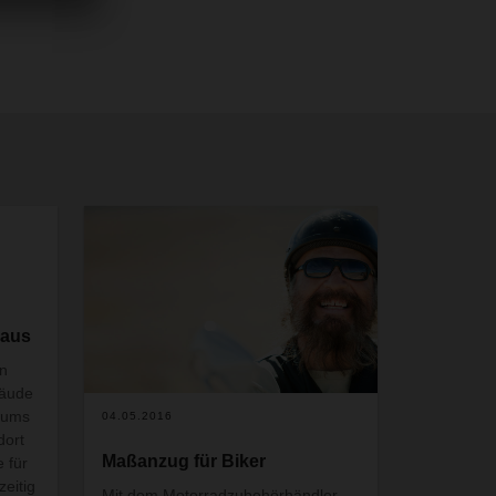
 aus
n
bäude
trums
04.05.2016
dort
Maßanzug für Biker
 für
zeitig
Mit dem Motorradzubehörhändler