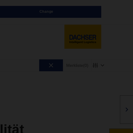
Change
Merkliste
(0)
ität