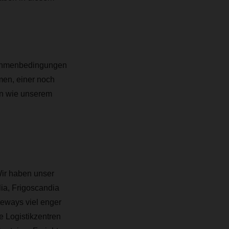
Rahmenbedingungen
en, einer noch
en wie unserem
Wir haben unser
a, Frigoscandia
eways viel enger
 Logistikzentren