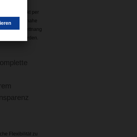
Asien im
r dann direkt per
in Langenau nahe
tandort in Tettnang
geliefert werden.
komplette
erem
ansparenz
he Flexibilität zu