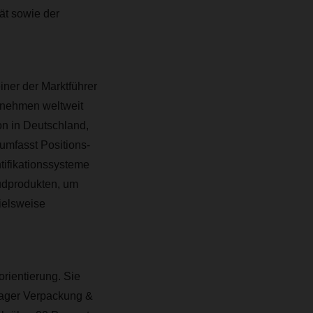
tät sowie der
iner der Marktführer
ernehmen weltweit
on in Deutschland,
umfasst Positions-
tifikationssysteme
oudprodukten, um
ielsweise
rientierung. Sie
 Lager Verpackung &