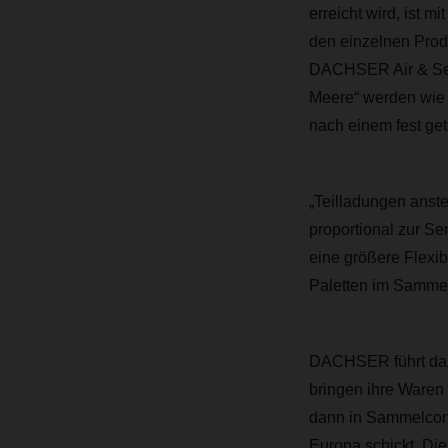
erreicht wird, ist m
den einzelnen Produ
DACHSER Air & Sea 
Meere“ werden wie 
nach einem fest get
„Teilladungen anste
proportional zur S
eine größere Flexib
Paletten im Sammel
DACHSER führt dazu
bringen ihre Ware
dann in Sammelcont
Europa schickt. Di