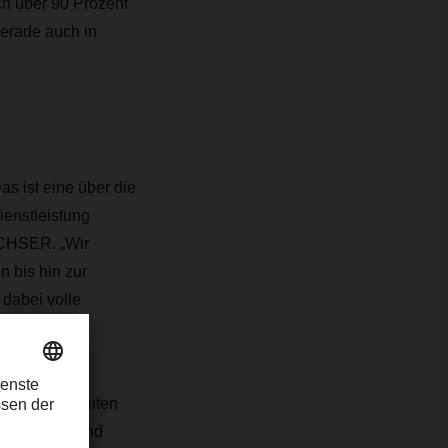
ch über 90 Prozent
gerade auch in
 ist eine über die
ienstleistung
DACHSER. „Wir
n bis hin zur
dabei volle
en der weltweiten
olleginnen und