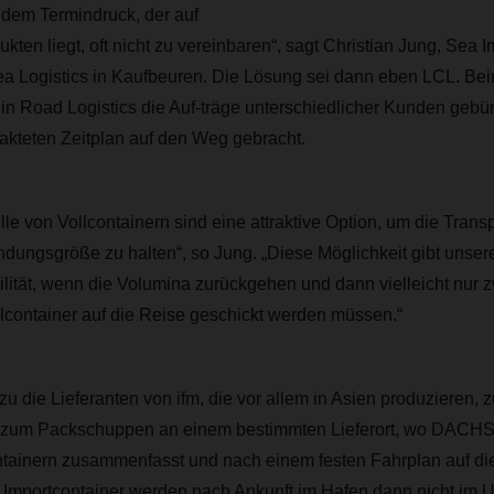
it dem Termindruck, der auf
kten liegt, oft nicht zu vereinbaren“, sagt Christian Jung, Sea 
Logistics in Kaufbeuren. Die Lösung sei dann eben LCL. Bei
in Road Logistics die Auf-träge unterschiedlicher Kunden gebü
akteten Zeitplan auf den Weg gebracht.
lle von Vollcontainern sind eine attraktive Option, um die Trans
endungsgröße zu halten“, so Jung. „Diese Möglichkeit gibt uns
ilität, wenn die Volumina zurückgehen und dann vielleicht nur z
container auf die Reise geschickt werden müssen.“
 die Lieferanten von ifm, die vor allem in Asien produzieren,
n zum Packschuppen an einem bestimmten Lieferort, wo DAC
ainern zusammenfasst und nach einem festen Fahrplan auf di
e Importcontainer werden nach Ankunft im Hafen dann nicht im 