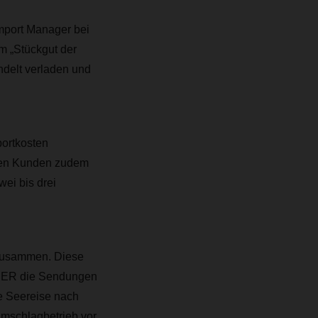
Import Manager bei
m „Stückgut der
ndelt verladen und
portkosten
eren Kunden zudem
wei bis drei
 zusammen. Diese
HSER die Sendungen
e Seereise nach
Umschlagbetrieb vor