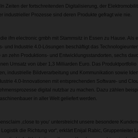
 In Zeiten der fortschreitenden Digitalisierung, der Elektromobili
er industrieller Prozesse sind deren Produkte gefragt wie nie.
 die ifm electronic gmbh mit Stammsitz in Essen zu Hause. Als e
gs- und Industrie 4.0-Lösungen beschäftigt das Technologieunt
e an zehn Produktions- und Entwicklungsstandorten, sechs dav
inen Umsatz von über 1,3 Milliarden Euro. Das Produktportfolio 
n, industrielle Bildverarbeitung und Kommunikation sowie Iden
ndustrie 4.0-Innovationen mit entsprechenden Software- und Cl
hmensprozesse digital nutzbar zu machen. Dazu zählen beisp
schinenbauer in aller Welt geliefert werden.
nsclaim ,close to you‘ unterstreicht unsere besondere Kundeno
r Logistik die Richtung vor“, erklärt Enijal Rabic, Gruppenleiter