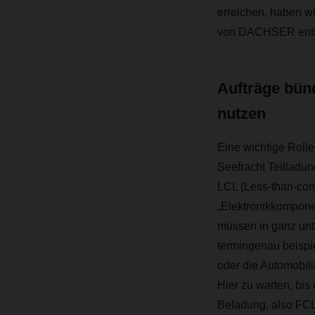
erreichen, haben wi
von DACHSER entsc
Aufträge bünd
nutzen
Eine wichtige Rolle
Seefracht Teilladu
LCL (Less-than-cont
„Elektronikkomponen
müssen in ganz unt
termingenau beisp
oder die Automobili
Hier zu warten, bis
Beladung, also FCL 