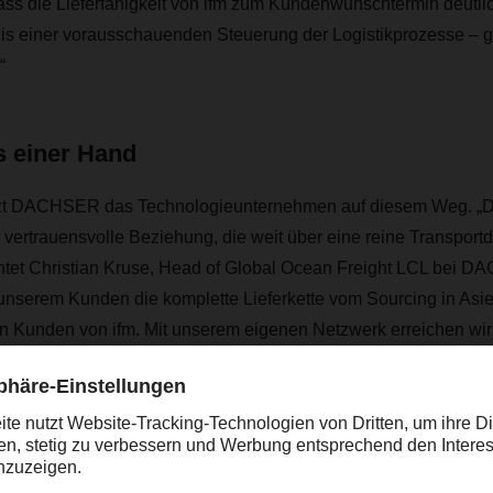
ass die Lieferfähigkeit von ifm zum Kundenwunschtermin deutli
bnis einer vorausschauenden Steuerung der Logistikprozesse – 
“
 einer Hand
tzt DACHSER das Technologieunternehmen auf diesem Weg. „Das
ertrauensvolle Beziehung, die weit über eine reine Transportd
ichtet Christian Kruse, Head of Global Ocean Freight LCL bei 
 unserem Kunden die komplette Lieferkette vom Sourcing in Asie
n Kunden von ifm. Mit unserem eigenen Netzwerk erreichen wir 
e optimale Qualitätssteuerung.“
der Gestaltung der Lieferketten von dem nahtlosen Ineinandergreif
in Air & Sea und European Logistics. So organisieren die K