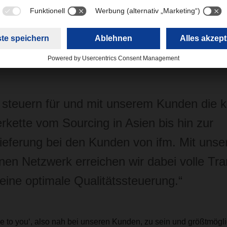
SER Air & Sea Logistics den Transport von Komponenten aus 
ng Kong nach Europa. Von Hamburg aus gelangen die Containe
üddeutschland. Entladen werden die Container bei DACHSER 
odukte per Lkw zum größten ifm-Entwicklungs- und Produktionss
europäischen Märkte nach Frankreich, Tschechien und Polen aus
 steuern für und mit unserem Kunden die 
erkette vom Sourcing in Asien bis hin zur
ieferung bei den Kunden von ifm. Mit uns
nen Netzwerk erreichen wir dabei volle Tr
eine optimale Qualitätssteuerung.“
e to you‘, also nah bei unseren Kunden, zu sein und größtmöglic