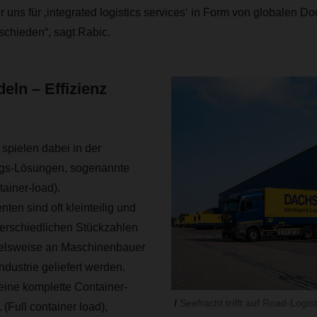
r uns für ‚integrated logistics services‘ in Form von globalen Do
hieden“, sagt Rabic.
eln – Effizienz
 spielen dabei in der
ngs-Lösungen, sogenannte
ainer-load).
ten sind oft kleinteilig und
erschiedlichen Stückzahlen
ielsweise an Maschinenbauer
ndustrie geliefert werden.
 eine komplette Container-
Seefracht trifft auf Road-Logist
(Full container load),