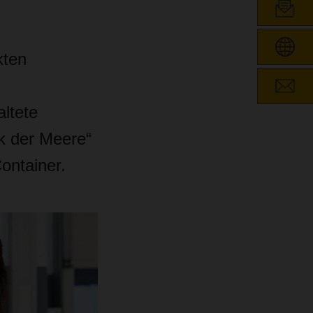
kten
altete
rk der Meere“
ontainer.