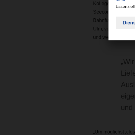
Kollegen von DACH
Seecontainer ab Ho
Bahnfracht nach S
Ulm, von wo die Pr
und weiter auf die 
„Wir
Lief
Ausl
eige
und 
„Um möglichst ‚clos