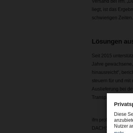
Versand bei ifm. „D
liegt, ist das Erge
schwierigen Zeiten.
Lösungen aus
Seit 2015 unterstü
Jahre gewachsene, v
hinausreicht“, ber
steuern für und mit
Auslieferung bei de
Transparenz und ein
ifm profitiert bei 
DACHSER-Netzwerke 