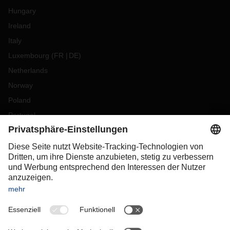
Hungary
Ireland
Italy
Luxembourg
(
FR
DE
)
Netherlands
Norway
Poland
Portugal
Romania
Slovakia
Spain
Sweden
Switzerland
(
DE
FR
)
Turkey
OCEANIA