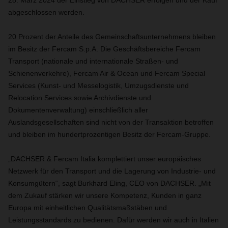
28. März 2024 der Einstieg von DACHSER erfolgen und der Kauf
abgeschlossen werden.
20 Prozent der Anteile des Gemeinschaftsunternehmens bleiben
im Besitz der Fercam S.p.A. Die Geschäftsbereiche Fercam
Transport (nationale und internationale Straßen- und
Schienenverkehre), Fercam Air & Ocean und Fercam Special
Services (Kunst- und Messelogistik, Umzugsdienste und
Relocation Services sowie Archivdienste und
Dokumentenverwaltung) einschließlich aller
Auslandsgesellschaften sind nicht von der Transaktion betroffen
und bleiben im hundertprozentigen Besitz der Fercam-Gruppe.
„DACHSER & Fercam Italia komplettiert unser europäisches
Netzwerk für den Transport und die Lagerung von Industrie- und
Konsumgütern“, sagt Burkhard Eling, CEO von DACHSER. „Mit
dem Zukauf stärken wir unsere Kompetenz, Kunden in ganz
Europa mit einheitlichen Qualitätsmaßstäben und
Leistungsstandards zu bedienen. Dafür werden wir auch in Italien