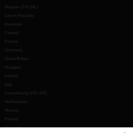
Belgium
(
FR
NL
)
Czech Republic
Denmark
Finland
France
Germany
Great Britain
Hungary
Ireland
Italy
Luxembourg
(
FR
DE
)
Netherlands
Norway
Poland
Portugal