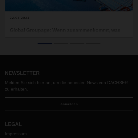
22.04.2024
Global Groupage: Wenn zusammenkommt, was
zusammengehört
Die Welt verändert sich. Und damit auch die Märkte. Unter
dem Eindruck geopolitischer Macht- und
Interessensverschiebungen und vielfach gestresster
Lieferketten sind neue Konzepte gefragt. Für die Logistik
NEWSLETTER
bedeutet das die bestmögliche Verzahnung globaler End-to-
End-Transporte und Kontraktlogistiklösungen.
Melden Sie sich hier an, um die neuesten News von DACHSER
zu erhalten.
Anmelden
LEGAL
Impressum