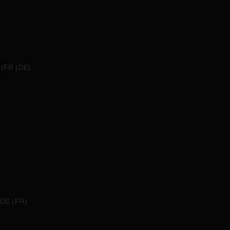
(
FR
DE
)
DE
FR
)