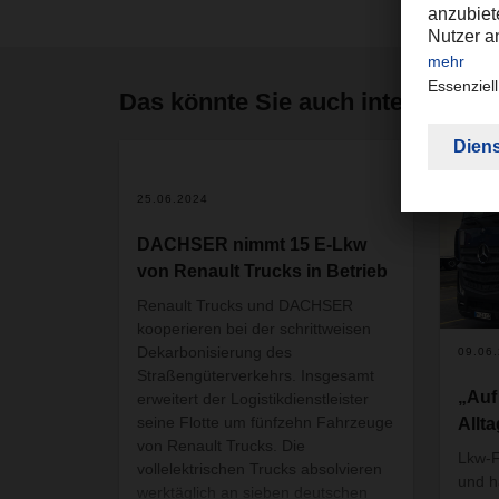
Das könnte Sie auch interessier
2
25.06.2024
DACHSER nimmt 15 E-Lkw
von Renault Trucks in Betrieb
Renault Trucks und DACHSER
kooperieren bei der schrittweisen
Dekarbonisierung des
09.06
Straßengüterverkehrs. Insgesamt
„Auf
erweitert der Logistikdienstleister
seine Flotte um fünfzehn Fahrzeuge
Allt
von Renault Trucks. Die
Lkw-F
vollelektrischen Trucks absolvieren
und h
werktäglich an sieben deutschen