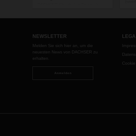
zuver
DACHSER Standorten Touren im
Krise
Nah- und Fernverkehr.
forde
ab, d
Nachg
Fuhrp
NEWSLETTER
LEGA
und J
Melden Sie sich hier an, um die
Impre
und N
neuesten News von DACHSER zu
DACH
Datens
erhalten.
Cookie
Anmelden