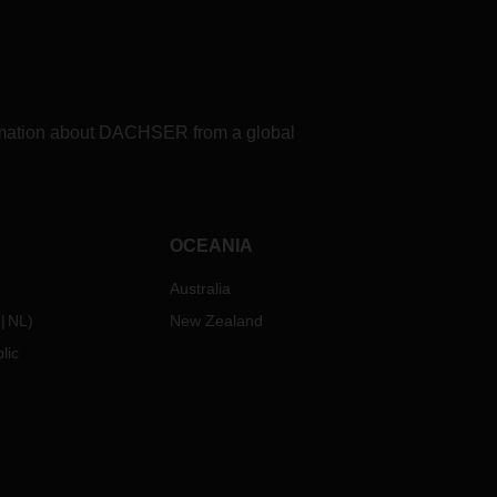
formation about DACHSER from a global
OCEANIA
Australia
NL
)
New Zealand
lic