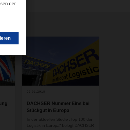
02.01.2018
dung
DACHSER Nummer Eins bei
Stückgut in Europa
In der aktuellen Studie „Top 100 der
Logistik in Europa“ belegt DACHSER