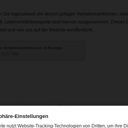
 Sie tagesaktuell die derzeit gültigen Verladerestriktionen, wel
d). Lebensmitteltransporte sind hiervon ausgenommen. Dieses
ert und von uns auf der Website veröffentlicht.
e Verladerestriktionen in Europa
(0,21 MB)
ing
online.promotions@dachser.com