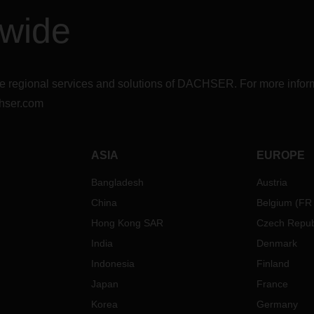
dwide
r the regional services and solutions of DACHSER. For more in
hser.com
ASIA
EUROPE
Bangladesh
Austria
China
Belgium
(
FR
Hong Kong SAR
Czech Repub
India
Denmark
Indonesia
Finland
Japan
France
Korea
Germany