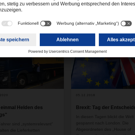
en
.2020
05.12.2018
 einmal Helden des
Brexit: Tag der Entschei
ags“
In diesen Tagen blickt die Welt
gespannt nach London. Die
ahrer sind „systemrelevant“
Abgeordneten des „House of
alten die Lieferketten