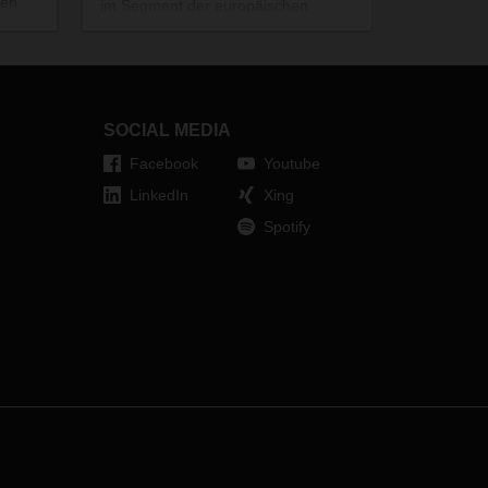
den
im Segment der europäischen
und
Stückguttransporte wieder die
Deal.
Spitzenposition. Im Markt für
g
‚Spezialtransporte‘ (u.a.
ffen.
Lebensmittellogistik) klettert der
es
Logistikdienstleister von Rang
SOCIAL MEDIA
sieben auf Rang vier.
Facebook
Youtube
LinkedIn
Xing
Spotify