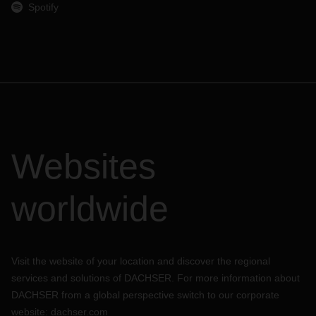
Spotify
Ihrem Ansprechpartner in der jeweiligen DACHSER
Niederlassung in Verbindung zu setzen, um Ihre besondere
Situation zu besprechen und weitere Vorkehrungen für Ihre
Frachtsendungen zu treffen.
Alle Neuigkeiten zur aktuellen Situation sind auf unseren
jeweiligen DACHSER Landes-Websites.
Websites
worldwide
Visit the website of your location and discover the regional
services and solutions of DACHSER. For more information about
DACHSER from a global perspective switch to our corporate
website:
dachser.com