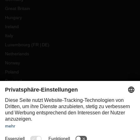
Great Britain
Hungary
Ireland
Italy
Luxembourg
(
FR
DE
)
Netherlands
Norway
Poland
Portugal
Romania
Slovakia
Spain
Sweden
Switzerland
(
DE
FR
)
Turkey