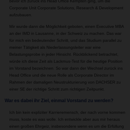
bevor ich zurück ins Head Office Kempten ging, um die
Corporate Unit Corporate Solutions, Research & Development
aufzubauen.
Mir wurde dann die Möglichkeit geboten, einen Executive MBA
an der IMD in Lausanne, in der Schweiz zu machen. Das war
für mich ein bedeutender Schritt, und das Studium parallel zu
meiner Tätigkeit als Niederlassungsleiter war eine
Belastungsprobe in jeder Hinsicht. Rückblickend betrachtet,
würde ich diese Zeit als Lackmus-Test für die heutige Position
im Vorstand bezeichnen. So war dann der Wechsel zurück ins
Head Office und die neue Rolle als Corporate Director im
Rahmen der damaligen Neustrukturierung von DACHSER zu
einer SE der richtige Schritt zum richtigen Zeitpunkt.
War es dabei ihr Ziel, einmal Vorstand zu werden?
Ich bin kein expliziter Karrieremensch, der nach vorne kommen
muss, koste es was wolle. Ich entwickle aber aus mir heraus
einen großen Ehrgeiz, insbesondere wenn es um die Erfüllung