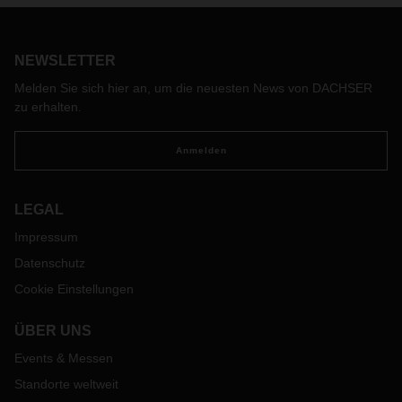
Großraum Leipzig-Halle mit einem neuen Warehouse. Die
neue Anlage mit rund 25.000 Palettenstellplätzen wird
Anfang 2025 in Betrieb gehen.
NEWSLETTER
Melden Sie sich hier an, um die neuesten News von DACHSER
zu erhalten.
Anmelden
LEGAL
Impressum
Datenschutz
Cookie Einstellungen
ÜBER UNS
Events & Messen
Standorte weltweit