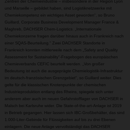
Zentren der Chemieindustrie – insbesondere in der Region Lyon
und Marseille – gebildet haben, sind Logistiknetzwerke mit
Chemiekompetenz ein wichtiges Asset geworden“, so Bruno
Guillard, Corporate Business Development Manager France &
Maghreb, DACHSER Chem-Logistics. „Internationale
Chemiekonzerne fragen darüber hinaus auch in Frankreich nach
einer SQAS-Beurteilung.“ Zwei DACHSER Standorte in
Frankreich konnten mittlerweile nach dem „Safety and Quality
Assessment for Sustainability“-Fragebogen des europäischen
Chemieverbands CEFIC beurteilt werden. „Von großer
Bedeutung ist auch die ausgeprägte Chemielogistik-Infrastruktur
im deutsch-französischen Grenzgebiet“, so Guillard weiter. Dies
gelte für die klassischen Knotenpunkte der chemischen
Industrieproduktion entlang des Rheins, spiegele sich unter
anderem aber auch im neuen Gefahrstofflager von DACHSER in
Malsch bei Karlsruhe wider. Die State-of-the-art-Anlage ist 2019
in Betrieb gegangen. Hier lassen sich IBC-Großbehälter, das sind
1.000-Liter-Gebinde für Flüssigkeiten auf bis zu drei Ebenen
einlagern. Die neue Anlage vervollständigt das DACHSER