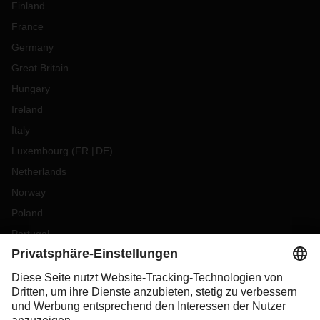
Finland
France
Germany
Great Britain
Hungary
Ireland
Italy
Luxembourg
(
FR
DE
)
Netherlands
Norway
Poland
Portugal
Romania
Slovakia
Spain
Sweden