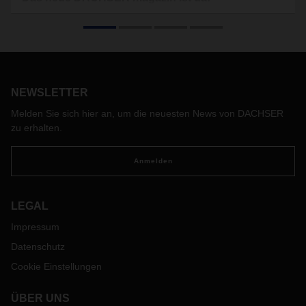
Gemeinsam aus der Krise – wie DACHSER mit Kunden und
Partnern noch enger zusammenrückt.
NEWSLETTER
Melden Sie sich hier an, um die neuesten News von DACHSER
zu erhalten.
Anmelden
LEGAL
Impressum
Datenschutz
Cookie Einstellungen
ÜBER UNS