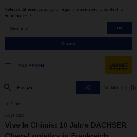
Select a different country, or region, to see specific content for
your location!
Germany
OK
Change
MEDIAROOM
Merkliste
(0)
Zurück
14.12.2020
Vive la Chimie: 10 Jahre DACHSER
Chem-Logistics in Frankreich