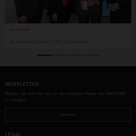
15.03.2018
Ausgezeichneter Luftfrachtpartner
ZF Friedrichshafen hat DACHSER Air & Sea Logistics mit
dem „ZF Supplier Award Non-Production Material“
ausgezeichnet.
NEWSLETTER
Melden Sie sich hier an, um die neuesten News von DACHSER
zu erhalten.
Anmelden
LEGAL