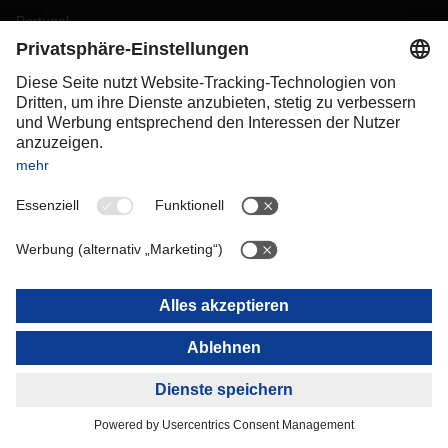
Portugal
Romania
Slovakia
Spain
Sweden
Switzerland
(
DE
FR
)
Turkey
OCEANIA
Australia
New Zealand