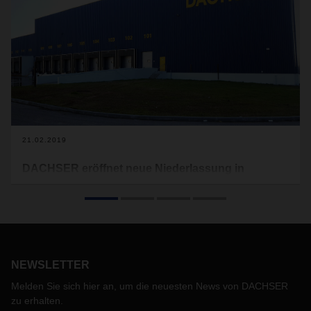
21.02.2019
DACHSER eröffnet neue Niederlassung in
Portugal
Anfang Februar hat DACHSER eine neue Niederlassung in
Coimbra in Portugal bezogen. Damit verdreifacht der
Logistikdienstleister seine Logistikfläche in Zentralportugal
nun auf über 6.300 Quadratmeter.
NEWSLETTER
Melden Sie sich hier an, um die neuesten News von DACHSER
zu erhalten.