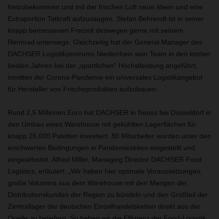
freizubekommen und mit der frischen Luft neue Ideen und eine
Extraportion Tatkraft aufzusaugen. Stefan Behrendt ist in seiner
knapp bemessenen Freizeit deswegen gerne mit seinem
Rennrad unterwegs. Gleichzeitig hat der General Manager des
DACHSER Logistikzentrums Niederrhein sein Team in den letzten
beiden Jahren bei der „sportlichen“ Höchstleistung angeführt,
inmitten der Corona-Pandemie ein universales Logistikangebot
für Hersteller von Frischeprodukten aufzubauen.
Rund 2,5 Millionen Euro hat DACHSER in Neuss bei Düsseldorf in
den Umbau eines Warehouse mit gekühlten Lagerflächen für
knapp 26.000 Paletten investiert. 80 Mitarbeiter wurden unter den
erschwerten Bedingungen in Pandemiezeiten eingestellt und
eingearbeitet. Alfred Miller, Managing Director DACHSER Food
Logistics, erläutert: „Wir haben hier optimale Voraussetzungen,
große Volumina aus dem Warehouse mit den Mengen der
Distributionskunden der Region zu bündeln und den Großteil der
Zentrallager der deutschen Einzelhandelsketten direkt aus der
Quelle zu beliefern. So heben wir die Effizienz der Food-Logistik