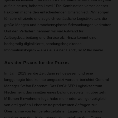
auf ein neues, höheres Level.“ Die Kombination verschiedener
Faktoren mache den entscheidenden Unterschied. „Wir sorgen
für sehr effiziente und zugleich verlässliche Logistikketten, die
große Mengen und branchentypische Schwankungen verkraften.
Und den Verladern nehmen wir viel Aufwand für
Auftragsbearbeitung und Service ab. Hinzu kommt eine
hochgradig digitalisierte, sendungsbegleitende
Informationslogistik – alles aus einer Hand“, so Miller weiter.
Aus der Praxis für die Praxis
Im Jahr 2019 sei die Zeit dann reif gewesen und eine
langgehegte Idee konnte umgesetzt werden, berichtet General
Manager Stefan Behrendt. Das DACHSER Logistikzentrum
Niederrhein, das inmitten eines Ballungsgebiets mit über zehn
Millionen Einwohnern liegt, habe mehr oder weniger zeitgleich
von drei großen Lebensmittelproduzenten Anfragen zur
Übernahme von temperaturgeführten Lagerdienstleistungen
erhalten: von den Molkereiprodukteherstellern Arla, Ornua