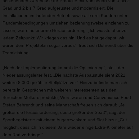
bestehenden Warehouse für Produkte mit Kühlbedarf von 0 bis 2
Grad und 2 bis 7 Grad aufgerüstet und modernisiert. Die
Installationen im laufenden Betrieb sowie alle drei Kunden unter
Pandemiebedingungen umziehen beziehungsweise einziehen zu
lassen, war eine enorme Herausforderung. „Ich wusste aber zu
jedem Zeitpunkt: Wir kriegen das hin! Und es hat geklappt, wir
waren dem Projektplan sogar voraus“, freut sich Behrendt über die
Teamleistung.
„Nach der Implementierung kommt die Optimierung“, stellt der
Niederlassungsleiter fest. „Die nächste Ausbaustufe sieht 2021
weitere 8.000 gekühlte Stellplätze vor.“ Hierzu befinde man sich
bereits in Gesprächen mit weiteren Interessenten aus den
Bereichen Molkereiprodukte, Wurstwaren und Convenience Food.
Stefan Behrendt und seine Mannschaft freuen sich darauf: „Je
größer die Herausforderung, desto größer der Spaß“, sagt der
Sportbegeisterte mit einem Augenzwinkern und fügt hinzu: „Gut
möglich, dass ich in diesem Jahr wieder einige Extra-Kilometer auf
dem Rad verbringe.“