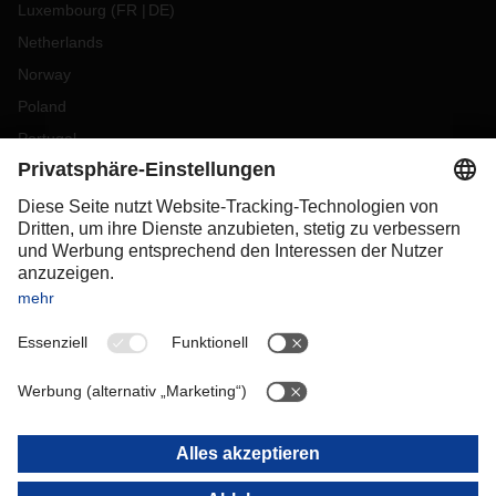
Luxembourg
(
FR
DE
)
Netherlands
Norway
Poland
Portugal
Romania
Slovakia
Spain
Sweden
Switzerland
(
DE
FR
)
Turkey
OCEANIA
Australia
New Zealand