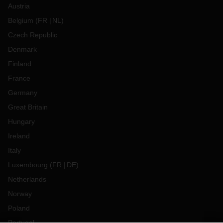
Austria
Belgium
(
FR
NL
)
Czech Republic
Denmark
Finland
France
Germany
Great Britain
Hungary
Ireland
Italy
Luxembourg
(
FR
DE
)
Netherlands
Norway
Poland
Portugal