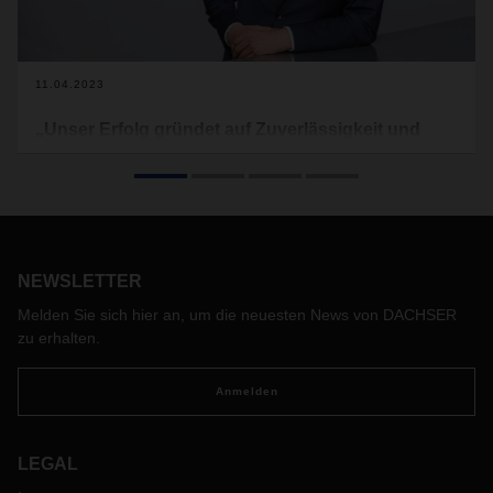
11.04.2023
„Unser Erfolg gründet auf Zuverlässigkeit und
Qualität“
Ein zunehmend schwieriges wirtschaftliches Umfeld und
hohe Anforderungen an die Logistik: So erfolgreich 2022 für
DACHSER war, so anspruchsvoll war es zugleich. Die
Kunden schätzten vor allem die Resilienz, die DACHSER in
NEWSLETTER
ihre Lieferketten brachte. Auf 2023 blickt CEO Burkhard
Eling mit Zuversicht. Signifikante Investitionen ins
Melden Sie sich hier an, um die neuesten News von DACHSER
Logistiknetz, Digitalisierung, Klimaschutz und Mitarbeitende
zu erhalten.
geben für DACHSER den klaren Kurs vor.
Anmelden
LEGAL