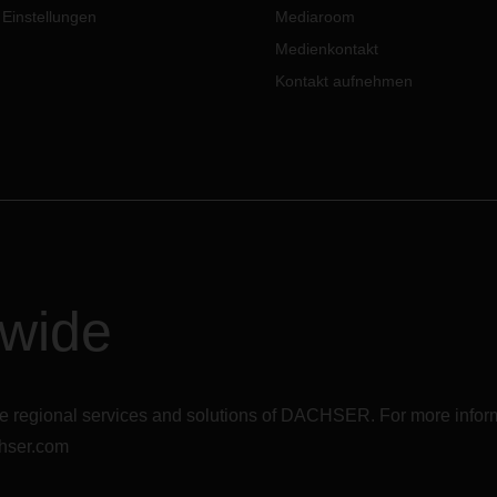
 Einstellungen
Mediaroom
28. März 2022, ab 5 Uhr m
abgeriegelt, um die Ausbrei
Medienkontakt
der Pandemie einzudämmen
Kontakt aufnehmen
Der Lockdown wird in zwei
Phasen durchgeführt: Vom 2
März bis zum 01. April gelte
Einschränkungen für Pudon
östlichen Teil Shanghais, w
vom 01. bis zum 05. April di
Einschränkungen für Puxi, 
westlichen Teil der Stadt, gel
Während des Lockdowns w
dwide
Maßnahmen zur Eindämmu
ergriffen. Darunter fallen
umfangreiche COVID-19
Testungen, die Einstellung
öffentlicher Verkehrsmittel, d
r the regional services and solutions of DACHSER. For more in
Schließung von Geschäften,
hser.com
Einstellung der Produktion 
Geschäftsaktivitäten und da