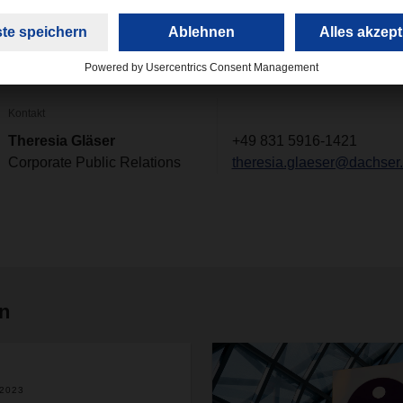
n sich Bikes auch weiterhin über pinke Power.
Kontakt
Theresia Gläser
+49 831 5916-1421
Corporate Public Relations
theresia.glaeser@dachser
en
.2023