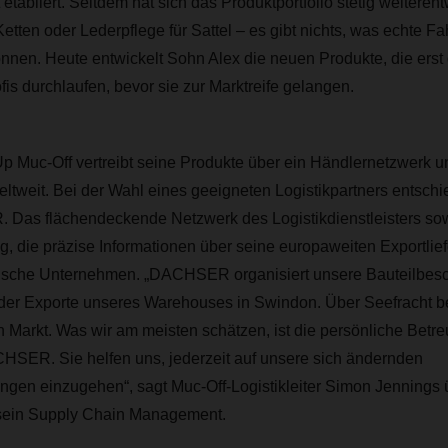
tabliert. Seitdem hat sich das Produktportfolio stetig weiterent
Ketten oder Lederpflege für Sattel – es gibt nichts, was echte F
önnen. Heute entwickelt Sohn Alex die neuen Produkte, die erst 
fis durchlaufen, bevor sie zur Marktreife gelangen.
Up Muc-Off vertreibt seine Produkte über ein Händlernetzwerk u
tweit. Bei der Wahl eines geeigneten Logistikpartners entschi
Das flächendeckende Netzwerk des Logistikdienstleisters so
 die präzise Informationen über seine europaweiten Exportlief
tische Unternehmen. „DACHSER organisiert unsere Bauteilbesc
 der Exporte unseres Warehouses in Swindon. Über Seefracht be
Markt. Was wir am meisten schätzen, ist die persönliche Betre
CHSER. Sie helfen uns, jederzeit auf unsere sich ändernden
ngen einzugehen“, sagt Muc-Off-Logistikleiter Simon Jennings
r sein Supply Chain Management.