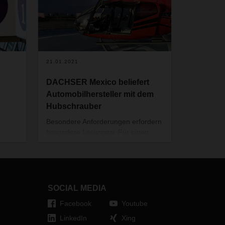
21.01.2021
DACHSER Mexico beliefert
Automobilhersteller mit dem
Hubschrauber
Besondere Anforderungen erfordern
besondere Lösungen: Für einen
ie
Automobilzulieferer aus dem
zentralmexikanischen Celaya
organisierte DACHSER Mexico
tor.
kurzerhand einen
Hubschraubertransport in die rund
SOCIAL MEDIA
300 Kilometer entfernte Hauptstadt.
Facebook
Youtube
hl von
Vor dem Hintergrund eines
ai
drohenden Bandstillstands sparte
LinkedIn
Xing
, den