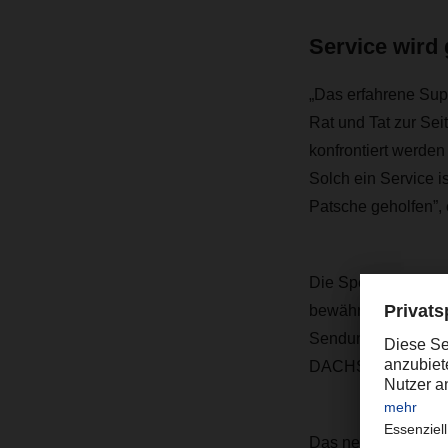
Service wird
„Das erfahrene Sup
Rat und Tat zur Se
konfrontiert werden
Solch ein Service 
Patsche geholfen”, 
Die Speditionssoftw
bewährt. Das Syste
Sendungsroute eing
DACHSER ist für uns
Das neueste gemei