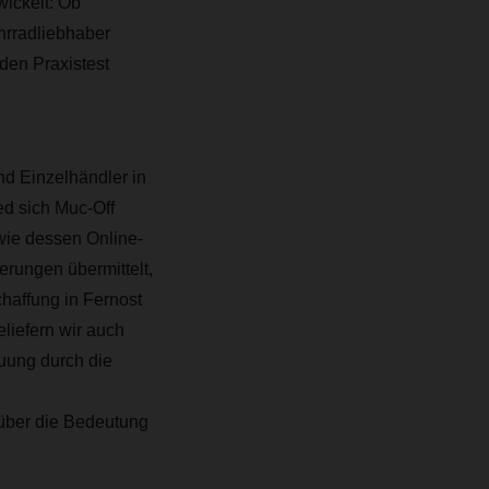
wickelt: Ob
ahrradliebhaber
den Praxistest
nd Einzelhändler in
ed sich Muc-Off
wie dessen Online-
erungen übermittelt,
haffung in Fernost
liefern wir auch
uung durch die
 über die Bedeutung