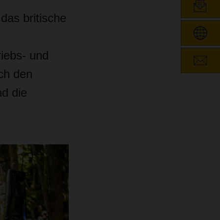
 das britische
riebs- und
ch den
d die