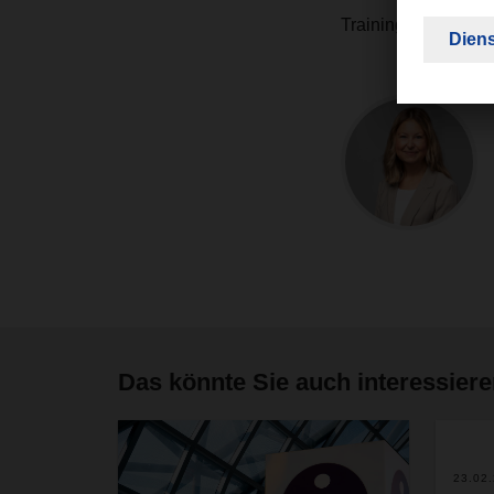
Trainings– so freue
Das könnte Sie auch interessier
23.02