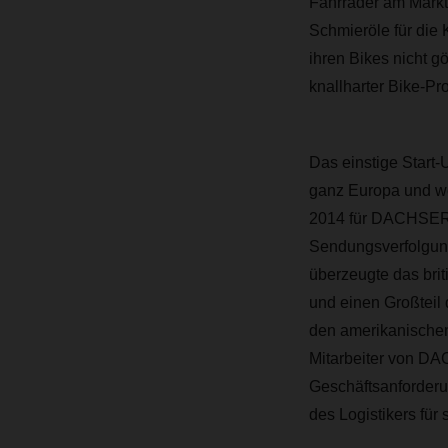
Fahrräder am Markt e
Schmieröle für die 
ihren Bikes nicht g
knallharter Bike-Pro
Das einstige Start-
ganz Europa und wel
2014 für DACHSER. 
Sendungsverfolgung,
überzeugte das bri
und einen Großteil
den amerikanischen 
Mitarbeiter von DA
Geschäftsanforderu
des Logistikers fü