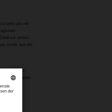
d steht uns mit
 Regionen
Zeitdruck stehen.
app wurde, aus der
fizientes Tool
CHSER gesteuerten
lgung von
des Systems.
tarbeiter-