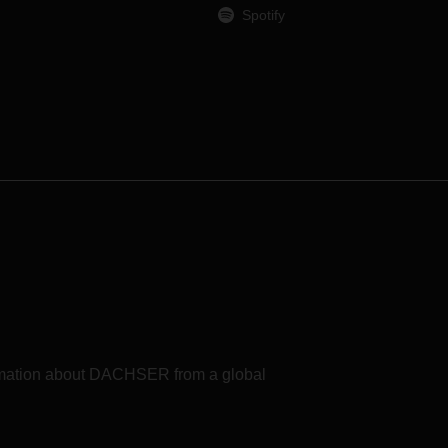
die ungewöhnliche Logistiklösung
Spotify
orgens
Zeit und vor allem Kosten.
tung
.
8.
n die
g, den
ährend
e
den
ten.
erden
ng
ie
formation about DACHSER from a global
 die
und
s