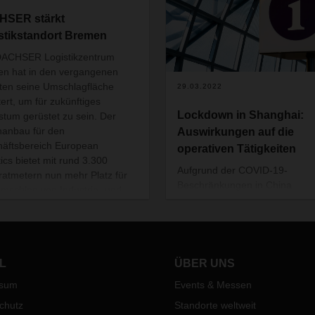
HSER stärkt
stikstandort Bremen
DACHSER Logistikzentrum
n hat in den vergangenen
en seine Umschlagfläche
29.03.2022
tert, um für zukünftiges
Lockdown in Shanghai:
tum gerüstet zu sein. Der
nanbau für den
Auswirkungen auf die
äftsbereich European
operativen Tätigkeiten
tics bietet mit rund 3.300
Aufgrund der COVID-19-
atmetern nun mehr Platz für
Beschränkungen in China
mschlag von Industrie- und
resultieren Auswirkungen auf d
mgütern. Anfang Januar
internationalen Luft- und
 die zusätzliche Fläche an der
Seefrachtverkehre sowie den
or-Blase-Straße in Betrieb
innerchinesischen Transportsek
mmen.
L
ÜBER UNS
Überblick
ssum
Events & Messen
Aufgrund der steigenden Za
COVID-19 Fällen in Shangh
chutz
Standorte weltweit
wurde die Stadt seit Montag