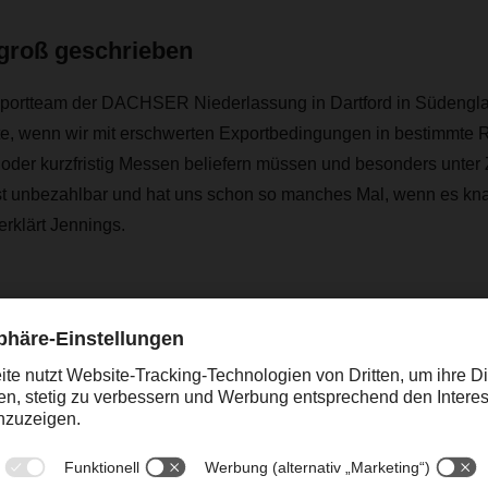
 groß geschrieben
portteam der DACHSER Niederlassung in Dartford in Südenglan
ite, wenn wir mit erschwerten Exportbedingungen in bestimmte
 oder kurzfristig Messen beliefern müssen und besonders unter 
ist unbezahlbar und hat uns schon so manches Mal, wenn es kn
erklärt Jennings.
are Domino, die DACHSER selbst entwickelt hat, hat sich als ef
m ist deshalb so präzise, weil es an jedem Punkt der von DA
esetzt wird. „Einer der wichtigsten Aspekte der Sendungsverfo
 der elektronische Ablieferbeleg“, lobt Jennings die Vorzüge 
nsame Projekt von DACHSER und Muc-Off sind gemeinsame Mi