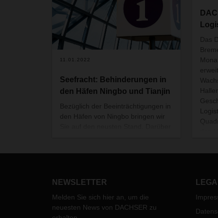
DAC
Logi
Das 
Breme
Monat
11.01.2022
erwei
Seefracht: Behinderungen in
Wachs
Halle
den Häfen Ningbo und Tianjin
Gesch
Bezüglich der Beeinträchtigungen in
Logis
den Häfen von Ningbo bringen wir
Quadr
Sie auf den neusten Stand. Darüber
den U
hinaus gab es kürzlich einen Covid-
Konsu
Ausbruch in Tianjin. Nachstehend
wurde
eine Zusammenfassung der
Senat
aktuellen Situation:
geno
NEWSLETTER
LEGA
Melden Sie sich hier an, um die
Impre
neuesten News von DACHSER zu
Datens
erhalten.