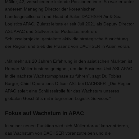
Müller, 42, verschiedene leitende Positionen inne. So war er unter
anderem Managing Director der koreanischen
Landesgesellschaft und Head of Sales DACHSER Air & Sea
Logistics APAC. Zuletzt leitete er seit Juli 2021 als Deputy Director
ASL APAC und Stellvertreter Podestàs mehrere
Schlüsselprojekte, gestaltete aktiv die strategische Ausrichtung
der Region und trieb die Präsenz von DACHSER in Asien voran.
„Mit mehr als 20 Jahren Erfahrung in den asiatischen Märkten ist
Roman Müller bestens geeignet, um die Business Unit ASL APAC
in die nächste Wachstumsphase zu führen", sagt Dr. Tobias
Burger, Chief Operations Officer ASL bei DACHSER. „Die Region
APAC spielt eine Schlüsselrolle für das Wachstum unseres
globalen Geschäfts mit integrierten Logistik-Services."
Fokus auf Wachstum in APAC
In seiner neuen Funktion wird sich Müller darauf konzentrieren,
das Wachstum von DACHSER voranzutreiben und die