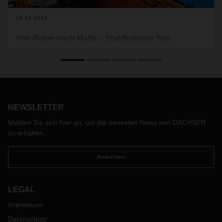
18.10.2021
Von Polen nach Haifa – Stahlkolosse fürs
Mittelmeer
Von Polen über Hamburg ans Mittelmeer führte der Weg von
neuen Containerbrücken für den Hafen in Haifa. DACHSER
Air & Sea Logistics übernahm den Transport von der
zerlegten Ship-to-Shore-Containerbrücken und konsolidierte
NEWSLETTER
verschiedene Teile von Zulieferern aus ganz Europa. Ein
Projekt in ganz großen Dimensionen.
Melden Sie sich hier an, um die neuesten News von DACHSER
zu erhalten.
Anmelden
LEGAL
Impressum
Datenschutz