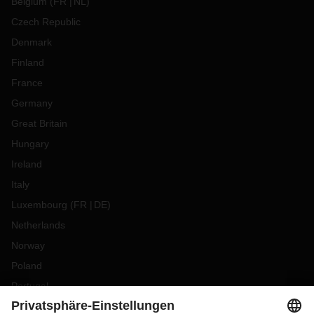
Belgium
(
FR
NL
)
Czech Republic
Denmark
Finland
France
Germany
Great Britain
Hungary
Ireland
Italy
Luxembourg
(
FR
DE
)
Netherlands
Norway
Poland
Portugal
Romania