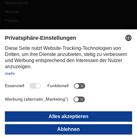
Netherlands
Norway
Poland
Portugal
Romania
Slovakia
Spain
Sweden
Switzerland
(
DE
FR
)
Turkey
OCEANIA
Australia
New Zealand