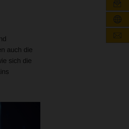
und
en auch die
e sich die
ins