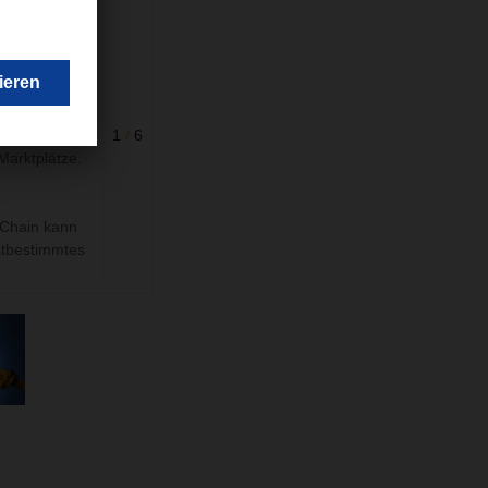
wischen China
oneinander
und Regionen
 Asien, allen
hen Raum, für
1
/
6
Marktplätze.
r
 Chain kann
stbestimmtes