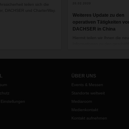
20.02.2020
hrssicherheit teilen sich die
er, DACHSER und CharterWay.
Weiteres Update zu den
operativen Tätigkeiten vo
DACHSER in China
Hiermit teilen wir Ihnen die ne
Informationen zu den geschäft
Entwicklungen in China mit.
L
ÜBER UNS
ssum
Events & Messen
chutz
Standorte weltweit
 Einstellungen
Mediaroom
Medienkontakt
Kontakt aufnehmen