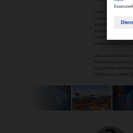
Viele Produktionsun
und den USA, bei de
abkoppeln. Vor dies
zunehmend als Risik
voran China, aber a
produzierende Unter
Dies rückt eine beson
Netzwerksteuerung s
Logistik ein entsch
Wachstum in allen We