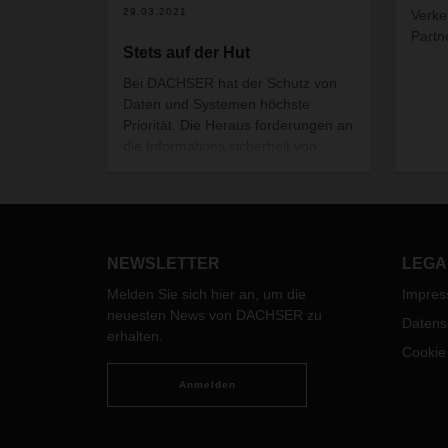
29.03.2021
Verke
Partn
Stets auf der Hut
Bei DACHSER hat der Schutz von
Daten und Systemen höchste
Priorität. Die Heraus ­forderungen an
die Informations sicherheit von
heute und morgen erläutert
Christian von Rützen, Department
Head IT Strategy Implementation
bei DACHSER. Mit seinem
internationalen IT-Security-Team ist
NEWSLETTER
LEGA
er unter anderem für das
Management der
Melden Sie sich hier an, um die
Impre
Informationssicherheit bei
neuesten News von DACHSER zu
Datens
DACHSER zuständig.
erhalten.
Cookie
Anmelden