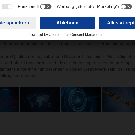
ternehmen blicken mit Sorge auf den Technologie- und Handelsstreit z
m sich die von ihnen jeweils dominierten Handelsräume zunehmend v
em Hintergrund werden Lieferabhängigkeiten von einzelnen Ländern 
o wahrgenommen. Gleichwohl sind und bleiben die Wirtschaftsräume in
uch Indonesien, Malaysia, Vietnam und andere Länder im indopazifisc
nehmen und damit auch für die Logistik wesentliche Produktions- und 
dere Qualität der Logistik in den Blick der Entscheider. Mit intelligente
owie hoher Transparenz und Flexibilität entlang der gesamten Supply
eidender Faktor für einen gesunden globalen Wettbewerb sein, der selb
ltregionen fördert.