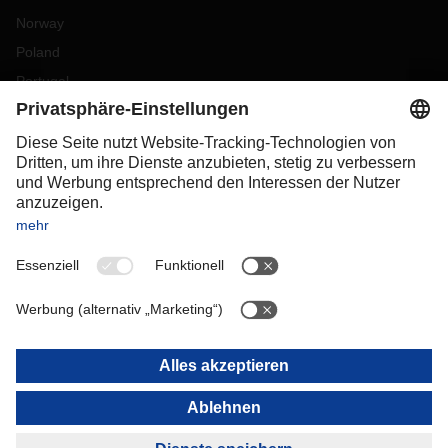
Norway
Poland
Portugal
Romania
Slovakia
Spain
Sweden
Switzerland
(
DE
FR
)
Turkey
OCEANIA
Australia
New Zealand