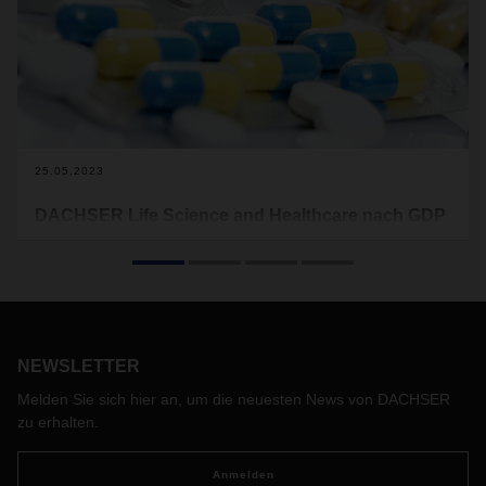
25.05.2023
DACHSER Life Science and Healthcare nach GDP
zertifiziert
Der Logistikdienstleister hat sich an den Standorten
Frankfurt, Madrid, Barcelona und Mumbai sowie im Head
Office in Kempten nach der Good Distribution Practice
(GDP) auditieren lassen.
Ein unabhängiges Institut
NEWSLETTER
bescheinigte DACHSER die Einhaltung der Vorgaben in
Bezug auf sichere Transportketten im Arzneimittelbereich.
Melden Sie sich hier an, um die neuesten News von DACHSER
zu erhalten.
Anmelden