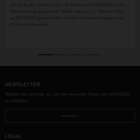
der Ende des Jahres nach 39 Jahren bei DACHSER in den
Ruhestand gegangen ist. Müller war zum 1. Oktober 2016
zu DACHSER gewechselt, um sich auf seine Aufgaben als
COO vorzubereiten.
NEWSLETTER
Melden Sie sich hier an, um die neuesten News von DACHSER
zu erhalten.
Anmelden
LEGAL