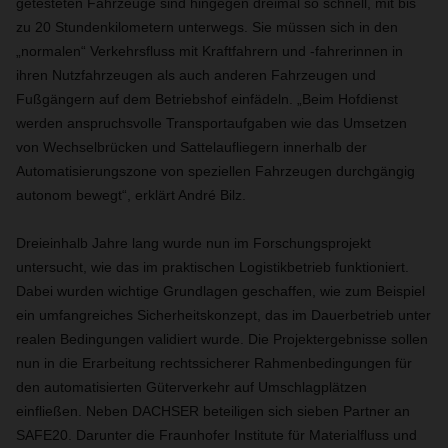
getesteten Fahrzeuge sind hingegen dreimal so schnell, mit bis
zu 20 Stundenkilometern unterwegs. Sie müssen sich in den
„normalen“ Verkehrsfluss mit Kraftfahrern und -fahrerinnen in
ihren Nutzfahrzeugen als auch anderen Fahrzeugen und
Fußgängern auf dem Betriebshof einfädeln. „Beim Hofdienst
werden anspruchsvolle Transportaufgaben wie das Umsetzen
von Wechselbrücken und Sattelaufliegern innerhalb der
Automatisierungszone von speziellen Fahrzeugen durchgängig
autonom bewegt“, erklärt André Bilz.
Dreieinhalb Jahre lang wurde nun im Forschungsprojekt
untersucht, wie das im praktischen Logistikbetrieb funktioniert.
Dabei wurden wichtige Grundlagen geschaffen, wie zum Beispiel
ein umfangreiches Sicherheitskonzept, das im Dauerbetrieb unter
realen Bedingungen validiert wurde. Die Projektergebnisse sollen
nun in die Erarbeitung rechtssicherer Rahmenbedingungen für
den automatisierten Güterverkehr auf Umschlagplätzen
einfließen. Neben DACHSER beteiligen sich sieben Partner an
SAFE20. Darunter die Fraunhofer Institute für Materialfluss und