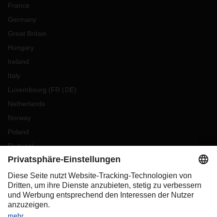
France
Germany
Great Britain
Hungary
Ireland
Italy
Luxembourg
(
FR
DE
)
Netherlands
Norway
Poland
Portugal
Romania
Slovakia
Spain
Sweden
Switzerland
(
DE
FR
)