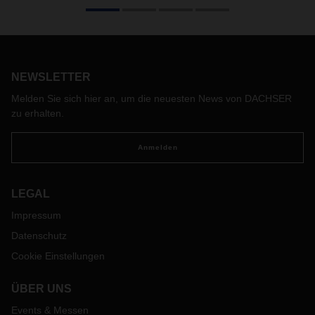
DACHSER hat gemeinsam mit anderen Unternehmen der
Logistikbranche die gemeinnützige Stiftung „Open Logistics
Foundation“ gegründet. Ein Gespräch mit DACHSER CEO
Burkhard Eling und CDO Stefan Hohm über die
Hintergründe und Ziele sowie die Grenzen dieser Initiative
für mehr Digitalisierung und Standardisierung in der
NEWSLETTER
Logistikbranche.
Melden Sie sich hier an, um die neuesten News von DACHSER
zu erhalten.
Anmelden
LEGAL
Impressum
Datenschutz
Cookie Einstellungen
ÜBER UNS
Events & Messen