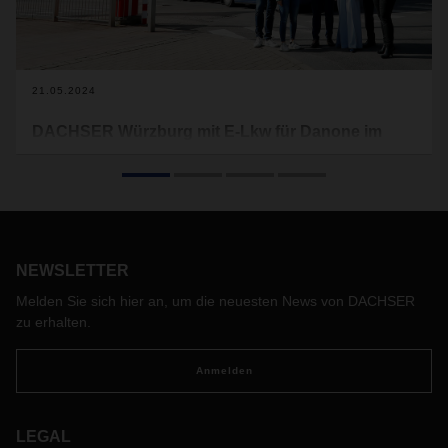
21.05.2024
DACHSER Würzburg mit E-Lkw für Danone im
Einsatz
Für das DACHSER Logistikzentrum Würzburg ist seit Mitte
Mai der erste E-Lkw in der Region Mainfranken unterwegs.
Der vollelektrische Volvo FH Electric transportiert Produkte
des Lebensmittelunternehmens Danone, das in
NEWSLETTER
Ochsenfurt/Goßmannsdorf am Main ein Werk betreibt.
Melden Sie sich hier an, um die neuesten News von DACHSER
zu erhalten.
Anmelden
LEGAL