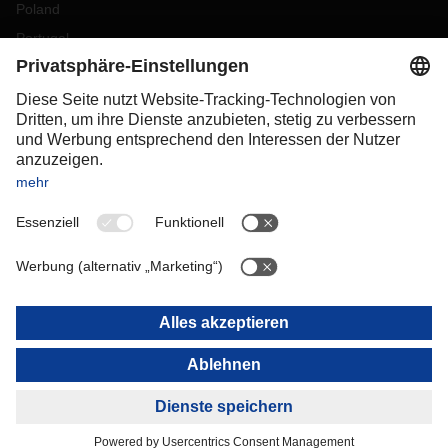
Poland
Portugal
Romania
Slovakia
Spain
Sweden
Switzerland
(
DE
FR
)
Turkey
OCEANIA
Australia
New Zealand