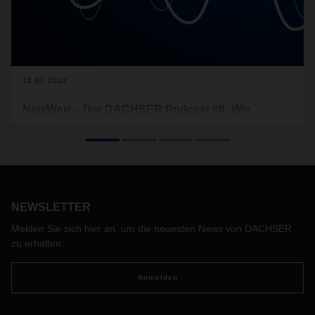
12.07.2022
NetzWert – Der DACHSER Podcast #8: Wie
schlägt sich der eActros bei DACHSER im
Praxiseinsatz?
DACHSER setzt bis Ende 2022 sein Konzept zur
emissionsfreien Stadtbelieferung in elf europäischen
Metropolregionen um. In Stuttgart zum Beispiel gehört
NEWSLETTER
neben elektrisch unterstützten Lastenrädern und leichteren
Elektro-Lkw schon der erste Serien-19-Tonner eActros von
Melden Sie sich hier an, um die neuesten News von DACHSER
Mercedes-Benz Trucks zum Fahrzeugmix.
zu erhalten.
Anmelden