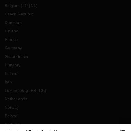
Belgium
(
FR
NL
)
Czech Republic
Denmark
Finland
France
Germany
Great Britain
Hungary
Ireland
Italy
Luxembourg
(
FR
DE
)
Netherlands
Norway
Poland
Portugal