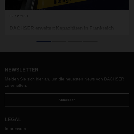
09.12.2021
DACHSER erweitert Kapazitäten in Frankreich
DACHSER baut sein Netzwerk in Frankreich weiter aus: Im
Herbst 2021 hat der Logistikdienstleister zwei
Niederlassungen in größere Anlagen im Norden und
Südosten des Landes umgezogen. Mit den neuen
Umschlaglagern in Rouen in der Region Normandie sowie in
Annecy in der Region Auvergne-Rhône-Alpes reagiert
NEWSLETTER
DACHSER auf das dynamisch wachsende Marktumfeld.
Melden Sie sich hier an, um die neuesten News von DACHSER
zu erhalten.
Anmelden
LEGAL
Impressum