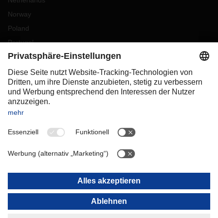
Netherlands
Norway
Poland
Portugal
Romania
Slovakia
Spain
Sweden
Switzerland
(
DE
FR
)
Turkey
OCEANIA
Australia
New Zealand