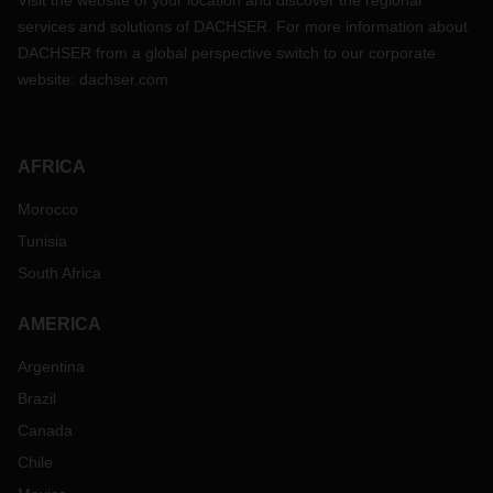
Visit the website of your location and discover the regional
services and solutions of DACHSER. For more information about
DACHSER from a global perspective switch to our corporate
website:
dachser.com
AFRICA
Morocco
Tunisia
South Africa
AMERICA
Argentina
Brazil
Canada
Chile