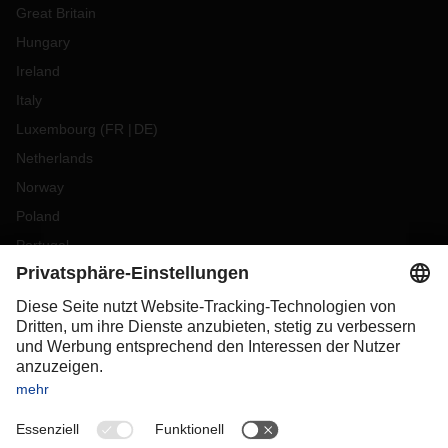
Great Britain
Hungary
Ireland
Italy
Luxembourg
(
FR
DE
)
Netherlands
Norway
Poland
Portugal
Romania
Slovakia
Spain
Sweden
Switzerland
(
DE
FR
)
Turkey