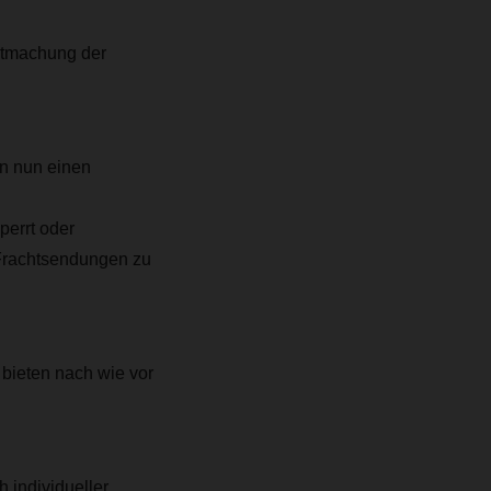
ntmachung der
en nun einen
errt oder
 Frachtsendungen zu
bieten nach wie vor
 individueller