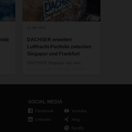
12.06.2023
rieb
DACHSER erweitert
Luftfracht-Portfolio zwischen
Singapur und Frankfurt
DACHSER Singapur hat sein
Serviceangebot auf der Strecke
& Sea
zwischen Singapur und Frankfurt
C,
um einen täglichen Luftfrachtdienst
. Im
erweitert. Die Kunden profitieren
dabei von sicheren Kapazitäten bei
ine
einer Transitzeit von 72 Stunden
SOCIAL MEDIA
HSER
sowie dem Zugang zum
Facebook
Youtube
r
engmaschigen europäischen
 warum
Transportnetzwerk des
LinkedIn
Xing
Logistikdienstleisters ab Frankfurt.
Spotify
ll