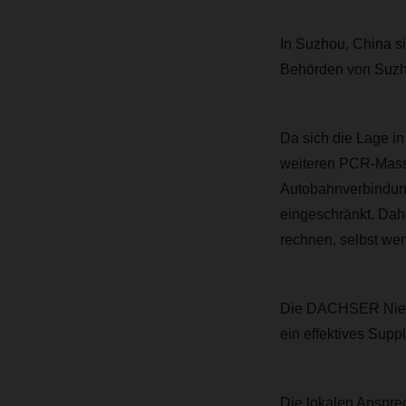
In Suzhou, China s
Behörden von Suzho
Da sich die Lage in
weiteren PCR-Masse
Autobahnverbindun
eingeschränkt. Dah
rechnen, selbst wen
Die DACHSER Nieder
ein effektives Sup
Die lokalen Anspre