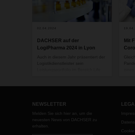
02.04.2024
19.04
DACHSER auf der
Mit 
LogiPharma 2024 in Lyon
Cor
Auch in diesem Jahr präsentiert der
Gleic
Logistikdienstleister sein
Pande
Leistungsportfolio im Bereich Life
eines
Science and Healthcare Logistics
Vertr
auf der LogiPharma in Lyon. Vom
neuen
16. bis 18. April stehen die Experten
Pharm
und Expertinnen von DACHSER an
Unte
Stand 109 für Fachgespräche zur
als 1
NEWSLETTER
LEGA
Verfügung.
ander
Melden Sie sich hier an, um die
Impre
Spani
neuesten News von DACHSER zu
Lände
Datens
erhalten.
Cookie