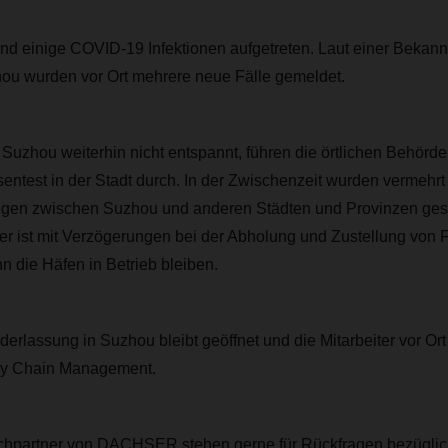
ind einige COVID-19 Infektionen aufgetreten. Laut einer Bekan
u wurden vor Ort mehrere neue Fälle gemeldet.
 Suzhou weiterhin nicht entspannt, führen die örtlichen Behörd
ntest in der Stadt durch. In der Zwischenzeit wurden vermehrt
gen zwischen Suzhou und anderen Städten und Provinzen gesp
er ist mit Verzögerungen bei der Abholung und Zustellung von
n die Häfen in Betrieb bleiben.
lassung in Suzhou bleibt geöffnet und die Mitarbeiter vor Ort 
ply Chain Management.
chpartner von DACHSER stehen gerne für Rückfragen bezüglich