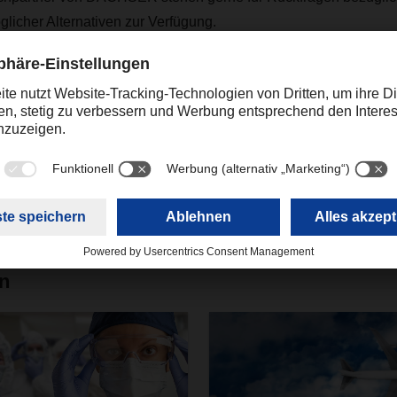
icher Alternativen zur Verfügung.
ing
online.promotions@dachser.com
en