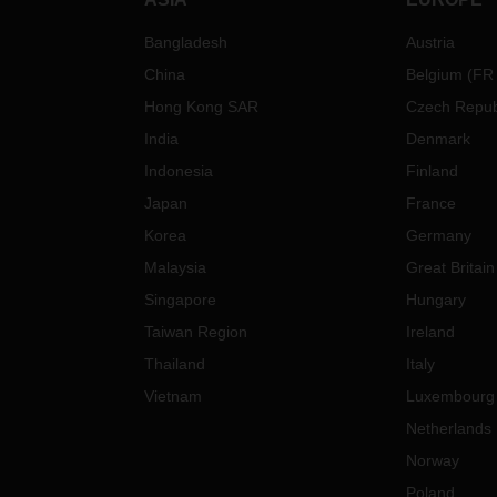
Gleichzeitig hat DACHSER str
Bangladesh
Austria
Hygienemaßnahmen (z.B. Ho
China
Belgium
(
FR
Office) installiert, um ein siche
Arbeitsumfeld zu gewährleiste
Hong Kong SAR
Czech Repub
unseren Teil dazu beizutragen,
India
Denmark
Ausbreitung des Virus zu stop
DACHSER versucht, die
Indonesia
Finland
Auswirkungen dieser Maßnah
Japan
France
so gering wie möglich zu halte
Korea
Germany
jedoch können die Vorkehrung
zusammen mit den offiziellen
Malaysia
Great Britain
Maßnahmen der Regierungen 
Singapore
Hungary
einigen Verzögerungen im Betr
Taiwan Region
Ireland
führen.
Thailand
Italy
Bei Fragen und/oder Unklarhei
wenden Sie sich bitte an Ihre l
Vietnam
Luxembourg
Ansprechpartner bei DACHSE
Netherlands
Norway
Poland