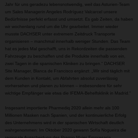
Jahr für uns geradezu lebensnotwendig, weil das Asturien-Team
um Sales Managerin Angeles Rodríguez Valcarcel unsere
Bedürfnisse perfekt erfasst und umsetzt. Es gab Zeiten, da haben
wir wochenlang rund um die Uhr gearbeitet. Immer wieder
musste DACHSER unter extremem Zeitdruck Transporte
organisieren – manchmal innerhalb weniger Stunden. Das Team
hat es jedes Mal geschafft, uns in Rekordzeiten die passenden
Fahrzeuge zu beschaffen und die Produkte innerhalb von ein,
zwei Tagen in die spanischen Kliniken zu bringen.“ DACHSER
Site Manager, Blanca de Francisco ergänzt: „Wir sind täglich mit
dem Kunden in Kontakt, um Abfahrten absolut zuverlässig
vorhersehen und planen zu können – insbesondere für sehr
wichtige Empfänger wie etwa die IFEMA-Behelfsklinik in Madrid.“
Insgesamt importierte Pharmediq 2020 allein mehr als 100
Millionen Masken nach Spanien, und der kontinuierliche Erfolg
des Unternehmens wird in der spanischen Wirtschaft deutlich
wahrgenommen: Im Oktober 2020 gewann Sofía Nogueira die
regionale Ausscheidung des Premio Mujer Empresaria