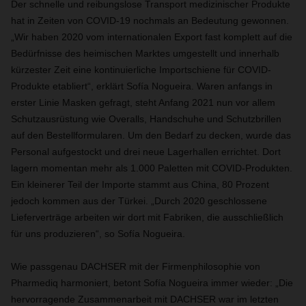
Der schnelle und reibungslose Transport medizinischer Produkte
hat in Zeiten von COVID-19 nochmals an Bedeutung gewonnen.
„Wir haben 2020 vom internationalen Export fast komplett auf die
Bedürfnisse des heimischen Marktes umgestellt und innerhalb
kürzester Zeit eine kontinuierliche Importschiene für COVID-
Produkte etabliert“, erklärt Sofía Nogueira. Waren anfangs in
erster Linie Masken gefragt, steht Anfang 2021 nun vor allem
Schutzausrüstung wie Overalls, Handschuhe und Schutzbrillen
auf den Bestellformularen. Um den Bedarf zu decken, wurde das
Personal aufgestockt und drei neue Lagerhallen errichtet. Dort
lagern momentan mehr als 1.000 Paletten mit COVID-Produkten.
Ein kleinerer Teil der Importe stammt aus China, 80 Prozent
jedoch kommen aus der Türkei. „Durch 2020 geschlossene
Lieferverträge arbeiten wir dort mit Fabriken, die ausschließlich
für uns produzieren“, so Sofía Nogueira.
Wie passgenau DACHSER mit der Firmenphilosophie von
Pharmediq harmoniert, betont Sofía Nogueira immer wieder: „Die
hervorragende Zusammenarbeit mit DACHSER war im letzten