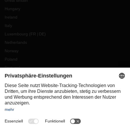
Great Britain
Hungary
Ireland
Italy
Luxembourg
(
FR
DE
)
Netherlands
Norway
Poland
Portugal
Romania
Slovakia
Spain
Sweden
Switzerland
(
DE
FR
)
Turkey