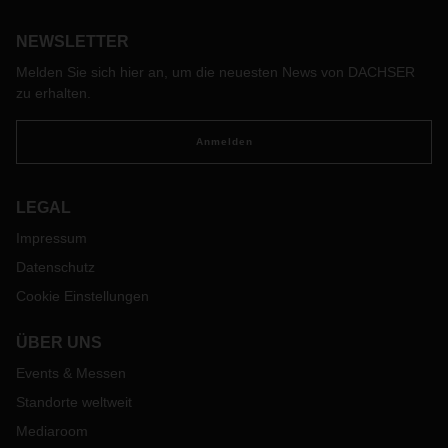
Logistikpartner profitieren Kunden von digitalen Lösungen
NEWSLETTER
zur effizienteren Steuerung ihrer internationalen
Lieferketten. Dabei wird durch einen zentralen
Melden Sie sich hier an, um die neuesten News von DACHSER
Ansprechpartner bei DACHSER deren einfache und schnelle
zu erhalten.
Implementierung begleitet und koordiniert.
Anmelden
LEGAL
Impressum
Datenschutz
Cookie Einstellungen
ÜBER UNS
Events & Messen
Standorte weltweit
Mediaroom