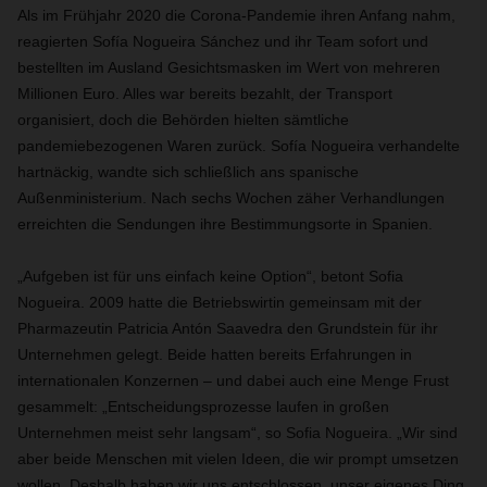
Als im Frühjahr 2020 die Corona-Pandemie ihren Anfang nahm,
reagierten Sofía Nogueira Sánchez und ihr Team sofort und
bestellten im Ausland Gesichtsmasken im Wert von mehreren
Millionen Euro. Alles war bereits bezahlt, der Transport
organisiert, doch die Behörden hielten sämtliche
pandemiebezogenen Waren zurück. Sofía Nogueira verhandelte
hartnäckig, wandte sich schließlich ans spanische
Außenministerium. Nach sechs Wochen zäher Verhandlungen
erreichten die Sendungen ihre Bestimmungsorte in Spanien.
„Aufgeben ist für uns einfach keine Option“, betont Sofia
Nogueira. 2009 hatte die Betriebswirtin gemeinsam mit der
Pharmazeutin Patricia Antón Saavedra den Grundstein für ihr
Unternehmen gelegt. Beide hatten bereits Erfahrungen in
internationalen Konzernen – und dabei auch eine Menge Frust
gesammelt: „Entscheidungsprozesse laufen in großen
Unternehmen meist sehr langsam“, so Sofia Nogueira. „Wir sind
aber beide Menschen mit vielen Ideen, die wir prompt umsetzen
wollen. Deshalb haben wir uns entschlossen, unser eigenes Ding