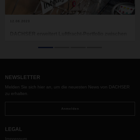
12.06.2023
DACHSER erweitert Luftfracht-Portfolio zwischen
Singapur und Frankfurt
DACHSER Singapur hat sein Serviceangebot auf der
Strecke zwischen Singapur und Frankfurt um einen
täglichen Luftfrachtdienst erweitert. Die Kunden profitieren
dabei von sicheren Kapazitäten bei einer Transitzeit von 72
NEWSLETTER
Stunden sowie dem Zugang zum engmaschigen
europäischen Transportnetzwerk des Logistikdienstleisters
Melden Sie sich hier an, um die neuesten News von DACHSER
ab Frankfurt.
zu erhalten.
Anmelden
LEGAL
Impressum