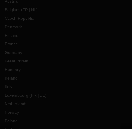
Austria
Belgium
(
FR
NL
)
Czech Republic
Denmark
Finland
France
Germany
Great Britain
Hungary
Ireland
Italy
Luxembourg
(
FR
DE
)
Netherlands
Norway
Poland
Portugal