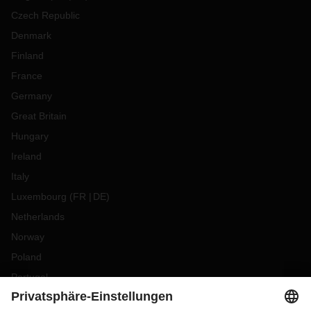
Czech Republic
Denmark
Finland
France
Germany
Great Britain
Hungary
Ireland
Italy
Luxembourg
(
FR
DE
)
Netherlands
Norway
Poland
Portugal
Romania