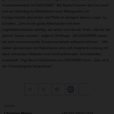
Zusammenarbeit mit DACHSER.“ Bei Bedarf komme ein Lkw auch
mal am Samstag zu Kleb­chemie nach Weingarten, um
Fertigprodukte abzuholen und Platz im dortigen kleinen Lager zu
schaffen. „Uns ist ein gutes Miteinander mit dem
Logistikdienstleister wichtig, wir sehen uns als ein Team, das für die
gleiche Sache arbeitet“, ergänzt Dörflinger. „Mit DACHSER haben
wir eine vertrauensvolle Zusammenarbeit aufbauen können.“ „Wir
haben gemeinsam mit Klebchemie eine voll integrierte Lösung mit
stark vernetzten Abläufen und hochfunktionalen Schnittstellen
entwickelt“, fügt Bernd Großmann von DACHSER hinzu. „Das ist in
der Chemielogistik beispielhaft.“
Kontakt
Christian Weber
+49 831 5916-1425