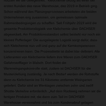
nutzten wir die Gelegenheit.“ Klebchemie bezog als einer der
ersten Kunden das neue Warehouse, das 2019 in Betrieb ging.
Schon während des Planungsprozesses arbeiteten die beiden
Unternehmen eng zusammen, um gemeinsam optimale
Rahmenbedingungen zu schaffen. Seit Frühjahr 2019 wird die
gesamte Produktionslogistik von Klebchemie über DACHSER
abgewickelt. Am Produktionsstandort selbst besteht nur noch ein
kleines Pufferlager. Die ausgelagerte Logistik sorgt dafür, dass
sich Klebchemie nun voll und ganz auf die Kernkompetenzen
konzentrieren kann. Die Prozesskette ist dabei klar definiert: Alle
Lieferanten von Klebchemie liefern ihre Waren zum DACHSER
Gefahrstofflager in Malsch. Dort findet die
Wareneingangskontrolle statt, zudem ist DACHSER für die
Musterziehung zuständig. Je nach Bedarf werden die Rohstoffe
dann zu Klebchemie ins 31 Kilometer entfernte Weingarten
geliefert. Dafür sind an Werktagen zwischen zehn und zwölf
Shuttle-Verkehre erforderlich. „Auf dem Rückweg nehmen wir die
fertigen Produkte mit, die dann zum Teil im DACHSER
Warehouse vereinnahmt und bis zum Kundenabruf gelagert