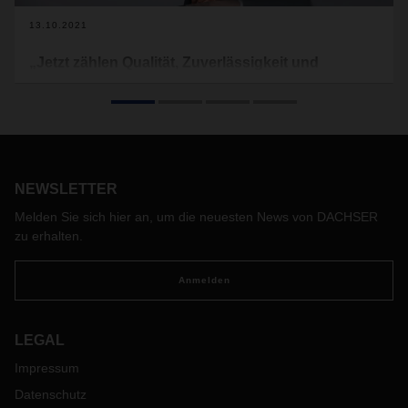
13.10.2021
„Jetzt zählen Qualität, Zuverlässigkeit und
Transparenz“
Engpässe und Störungen in den globalen Lieferketten
verunsichern die Märkte. Die Lieferkettenplanung ist zur
Chef-Sache geworden. DACHSER CEO Burkhard Eling über
veränderte Anforderungen an den Logistikpartner.
NEWSLETTER
Melden Sie sich hier an, um die neuesten News von DACHSER
zu erhalten.
Anmelden
LEGAL
Impressum
Datenschutz