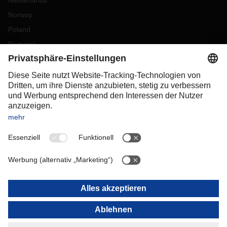
Netherlands
Norway
Poland
Portugal
Romania
Slovakia
Spain
Sweden
Switzerland
(
DE
FR
)
Turkey
OCEANIA
Australia
New Zealand