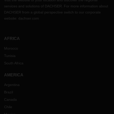
Visit the website of your location and discover the regional
services and solutions of DACHSER. For more information about
DACHSER from a global perspective switch to our corporate
website:
dachser.com
AFRICA
Morocco
Tunisia
South Africa
AMERICA
Argentina
Brazil
Canada
Chile