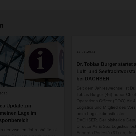
en
11.01.2024
Dr. Tobias Burger startet 
Luft- und Seefrachtvorst
bei DACHSER
Seit dem Jahreswechsel ist Dr.
.2020
Tobias Burger (46) neuer Chief
Operations Officer (COO) Air 
es Update zur
Logistics und Mitglied des Vor
emeinen Lage im
beim Logistikdienstleister
DACHSER. Der bisherige Depu
sportbereich
Director Air & Sea Logistics lös
in der zweiten Jahreshälfte ist
Edoardo Podestà (61) ab, der