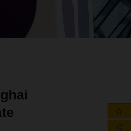
nghai
te