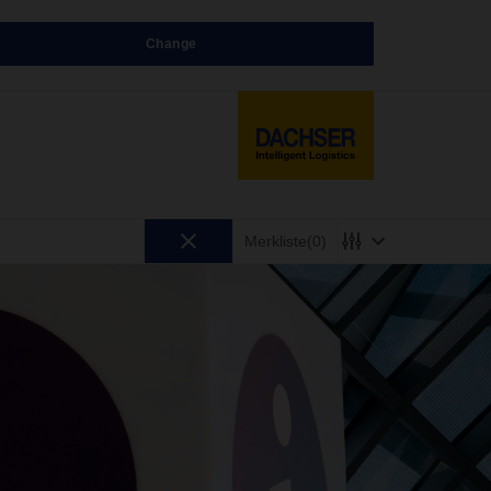
Change
Merkliste
(0)