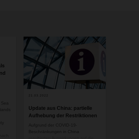
als
and
21.03.2022
& Sea
Update aus China: partielle
stands
Aufhebung der Restriktionen
ty
Aufgrund der COVID-19-
t
Beschränkungen in China
 nach
resultierten Auswirkungen auf die