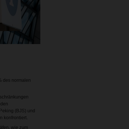
0% des normalen
nschränkungen
 den
 Peking (BJS) und
 konfrontiert.
äfen, wie zum