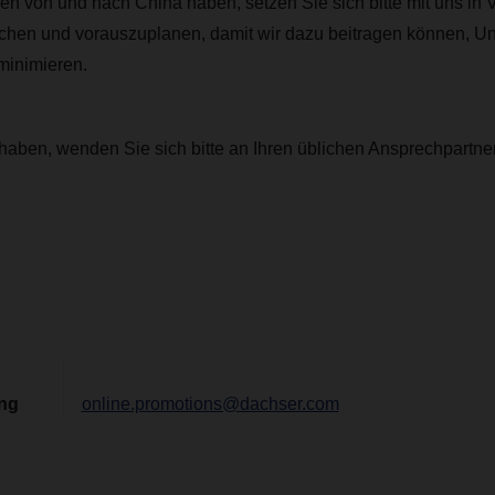
 von und nach China haben, setzen Sie sich bitte mit uns in 
echen und vorauszuplanen, damit wir dazu beitragen können, U
 minimieren.
haben, wenden Sie sich bitte an Ihren üblichen Ansprechpartner 
ing
online.promotions@dachser.com