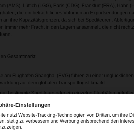
am (AMS), Lüttich (LGG), Paris (CDG), Frankfurt (FRA), Hahn 
ghäfen, die ein beträchtliches Volumen an Exportsendungen n
n an ihre Kapazitätsgrenzen, da sich bei Spediteuren, Abferti
en immer mehr Fracht in den Lagern ansammelt, die nicht rechtz
kann.
den Gesamtmarkt
 am Flughafen Shanghai (PVG) führen zu einer unglücklichen
icklung auf dem globalen Transportlogistikmarkt.
nur bestimmte Spediteure oder ein einzelne Flughäfen betroffe
 einschließlich Verlader, Spediteure, Flughäfen, Fluggesellsch
gsunternehmen.
Backlog bei Ein- und Ausfuhr stellt die gesamte Branche vor er
 und wirkt sich weitreichend auf die gesamte globale Lieferket