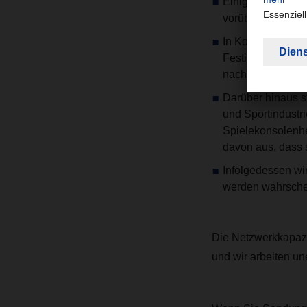
Einige Spediteur
vorübergehend di
In Kombination m
Festivals, gefol
nach Luftfracht s
Darüber hinaus st
und Sportindustr
Spielekonsolenhe
davon aus, dass 
Infolgedessen wi
werden wahrschein
Die Netzwerkkapazit
und wir arbeiten un