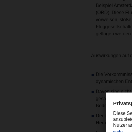
Beispiel Amsterd
(ORD). Diese Flu
vorweisen, stoße
Fluggesellschaft
geflogen werden 
Auswirkungen auf 
Die Vorkommnisse
dynamischen Entw
Davon sind nicht 
gesamte Branche,
Bodenabfertigun
Der entstandene 
Herausforderungen