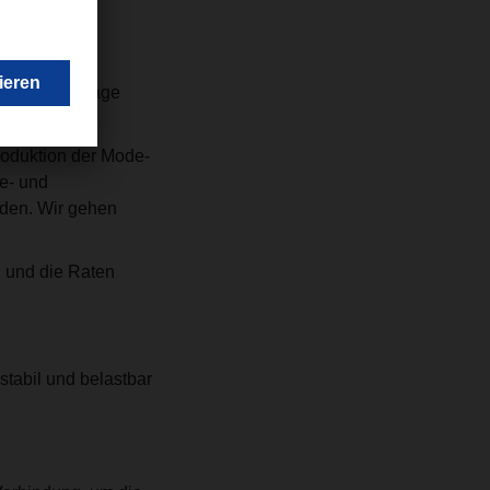
n Rückstaus
n Mid-Autumn
t die Nachfrage
Produktion der Mode-
e- und
rden. Wir gehen
n und die Raten
tabil und belastbar