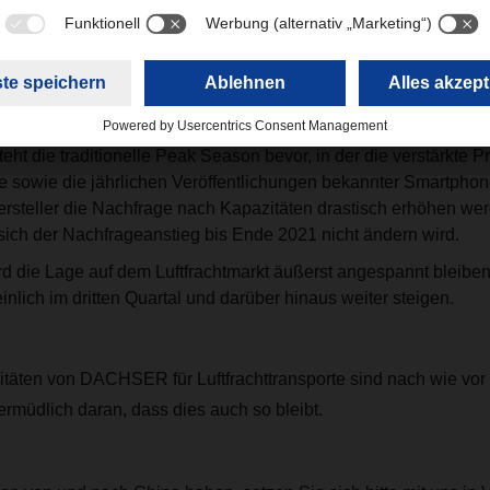
e haben aufgrund fehlender Frachtkapazitäten und des enorme
e Annahme von zusätzlichem Frachtvolumen eingestellt.
it dem vorweihnachtlichen Ansturm aufgrund des chinesische
gt von der Golden Week, und dem unruhigen Seefrachtmarkt steig
prunghaft an, bei anhaltender Kapazitätsknappheit.
eht die traditionelle Peak Season bevor, in der die verstärkte 
ie sowie die jährlichen Veröffentlichungen bekannter Smartphon
rsteller die Nachfrage nach Kapazitäten drastisch erhöhen we
sich der Nachfrageanstieg bis Ende 2021 nicht ändern wird.
rd die Lage auf dem Luftfrachtmarkt äußerst angespannt bleibe
lich im dritten Quartal und darüber hinaus weiter steigen.
äten von DACHSER für Luftfrachttransporte sind nach wie vor s
ermüdlich daran, dass dies auch so bleibt.