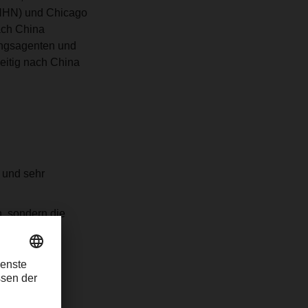
(HHN) und Chicago
ach China
gungsagenten und
eitig nach China
 und sehr
n, sondern die
aften und
hebliche
te aus.