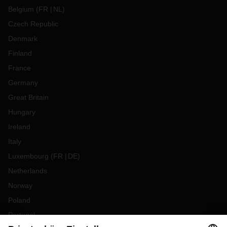
Belgium
(
FR
NL
)
Czech Republic
Denmark
Finland
France
Germany
Great Britain
Hungary
Ireland
Italy
Luxembourg
(
FR
DE
)
Netherlands
Norway
Poland
Portugal