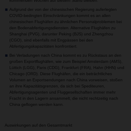
kommenden Wochen auf diesem Stand bleiben.
Aufgrund der von der chinesischen Regierung auferlegten
COVID-bedingten Einschränkungen kommt es an allen
chinesischen Flughäfen zu ähnlichen Personalproblemen bei
den Bodenabfertigungsdiensten. Alternative Flughäfen zu
Shanghai (PVG), darunter Peking (BJS) und Zhengzhou
(CGO), sind ebenfalls mit Engpässen bei den
Abfertigungskapazitäten konfrontiert.
Bei Verladungen nach China kommt es zu Rückstaus an den
großen Exportflughäfen, wie zum Beispiel Amsterdam (AMS),
Lüttich (LGG), Paris (CDG), Frankfurt (FRA), Hahn (HHN) und
Chicago (ORD). Diese Flughäfen, die ein beträchtliches
Volumen an Exportsendungen nach China vorweisen, stoßen
an ihre Kapazitätsgrenzen, da sich bei Spediteuren,
Abfertigungsagenten und Fluggesellschaften immer mehr
Fracht in den Lagern ansammelt, die nicht rechtzeitig nach
China geflogen werden kann.
Auswirkungen auf den Gesamtmarkt