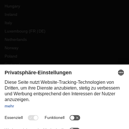
Hungary
Ireland
Italy
Luxembourg
(
FR
DE
)
Netherlands
Norway
Poland
Portugal
Romania
Slovakia
Spain
Sweden
Switzerland
(
DE
FR
)
Turkey
OCEANIA