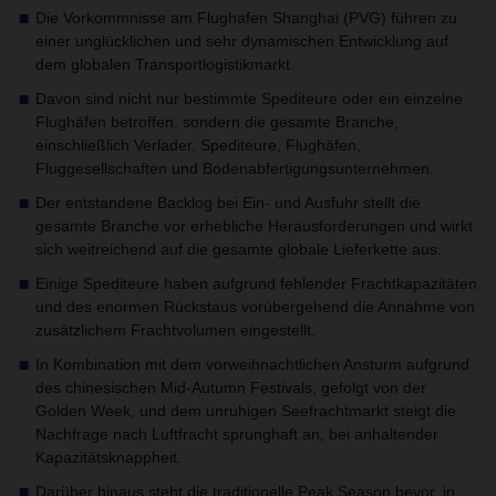
Die Vorkommnisse am Flughafen Shanghai (PVG) führen zu
einer unglücklichen und sehr dynamischen Entwicklung auf
dem globalen Transportlogistikmarkt.
Davon sind nicht nur bestimmte Spediteure oder ein einzelne
Flughäfen betroffen, sondern die gesamte Branche,
einschließlich Verlader, Spediteure, Flughäfen,
Fluggesellschaften und Bodenabfertigungsunternehmen.
Der entstandene Backlog bei Ein- und Ausfuhr stellt die
gesamte Branche vor erhebliche Herausforderungen und wirkt
sich weitreichend auf die gesamte globale Lieferkette aus.
Einige Spediteure haben aufgrund fehlender Frachtkapazitäten
und des enormen Rückstaus vorübergehend die Annahme von
zusätzlichem Frachtvolumen eingestellt.
In Kombination mit dem vorweihnachtlichen Ansturm aufgrund
des chinesischen Mid-Autumn Festivals, gefolgt von der
Golden Week, und dem unruhigen Seefrachtmarkt steigt die
Nachfrage nach Luftfracht sprunghaft an, bei anhaltender
Kapazitätsknappheit.
Darüber hinaus steht die traditionelle Peak Season bevor, in