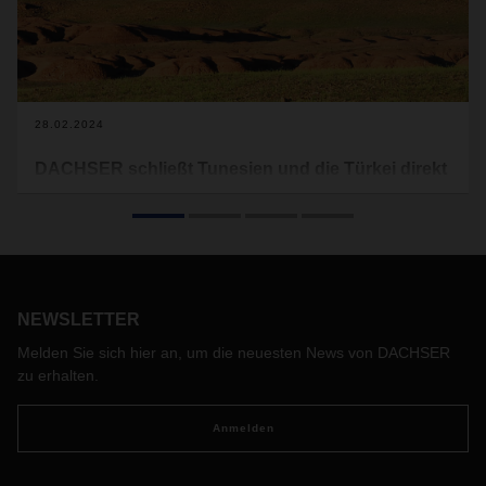
28.02.2024
DACHSER schließt Tunesien und die Türkei direkt
an sein Stückgutnetz an
DACHSER hat zum Jahresbeginn zwei Gateways für
Stückgut, Teil- und Komplettladungen nach Tunesien und in
die Türkei in Betrieb genommen. Damit erweitert der
Logistikdienstleister sein Serviceportfolio und ermöglicht
seinen Kunden einen schnelleren und effizienteren
NEWSLETTER
Straßentransport in und aus den beiden Ländern.
Melden Sie sich hier an, um die neuesten News von DACHSER
zu erhalten.
Anmelden