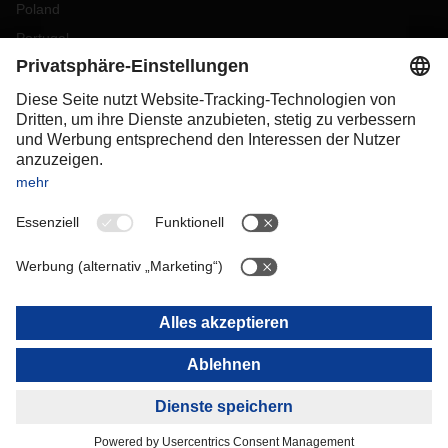
Poland
Portugal
Romania
Slovakia
Spain
Sweden
Switzerland
(
DE
FR
)
Turkey
OCEANIA
Australia
New Zealand