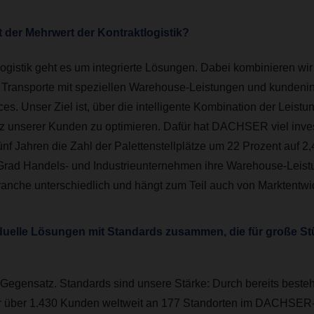
t der Mehrwert der Kontraktlogistik?
logistik geht es um integrierte Lösungen. Dabei kombinieren w
Transporte mit speziellen Warehouse-Leistungen und kundenin
es. Unser Ziel ist, über die intelligente Kombination der Leistu
nz unserer Kunden zu optimieren. Dafür hat DACHSER viel investi
ünf Jahren die Zahl der Palettenstellplätze um 22 Prozent auf 2
Grad Handels- und Industrieunternehmen ihre Warehouse-Leist
Branche unterschiedlich und hängt zum Teil auch von Marktentw
duelle Lösungen mit Standards zusammen, die für große S
n Gegensatz. Standards sind unsere Stärke: Durch bereits bes
r über 1.430 Kunden weltweit an 177 Standorten im DACHSER