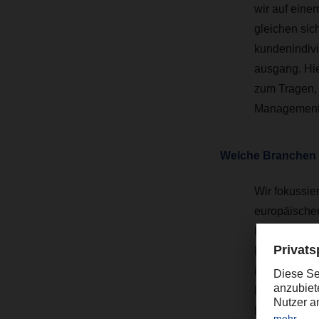
wir auf ein
gleichen sich
kundenindivi
ausgang. Hi
zum Tragen,
Management-
Welche Branchen h
Wir fokussie
europäischen
Expertise au
Firmen aus I
in der Busi
Moving Cons
Logistics und