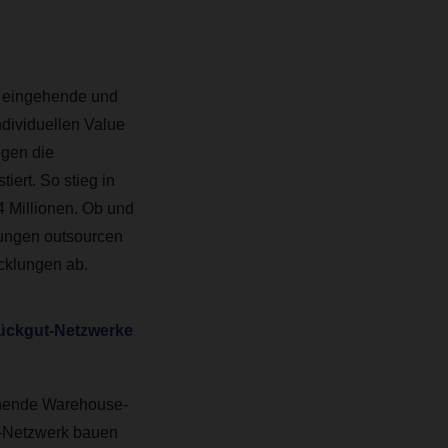
ir eingehende und
dividuellen Value
ngen die
ert. So stieg in
,4 Millionen. Ob und
ungen outsourcen
icklungen ab.
tückgut-Netzwerke
tehende Warehouse-
-Netzwerk bauen