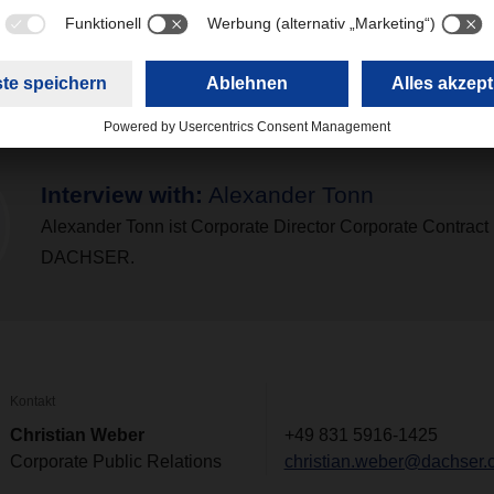
s Gespräch.
Interview with:
Alexander Tonn
Alexander Tonn ist Corporate Director Corporate Contract 
DACHSER.
Kontakt
Christian Weber
+49 831 5916-1425
Corporate Public Relations
christian.weber@dachser.