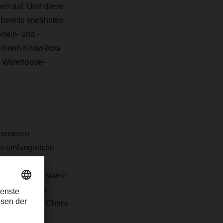
en auf. Und diese
e bereits erwähnten
nein- und -
t ihrem Know-how
r Warehouse-
 unseren
ts umfangreiche
ics namhafte
e ungekühlt – sowie
ie FMCG, Fast
Y-Logistics, Chem-