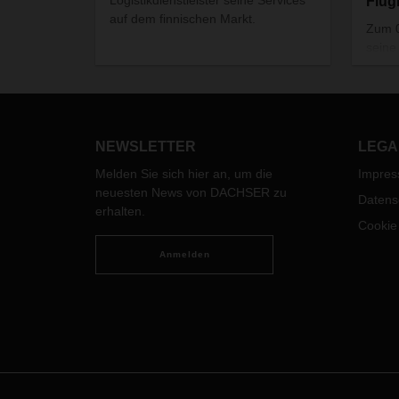
Flug
auf dem finnischen Markt.
Zum 0
seine
Gesch
und E
Frank
bünde
Verke
NEWSLETTER
LEGA
weite
Melden Sie sich hier an, um die
Impre
Stand
neuesten News von DACHSER zu
Datens
Nach 
erhalten.
Frank
Cookie
Übern
Anmelden
erfolg
das D
Netzw
Niede
verfü
Zuste
Netzw
Kunde