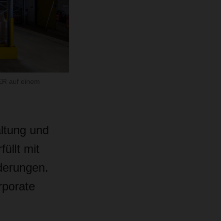
ER auf einem
altung und
üllt mit
rderungen.
rporate