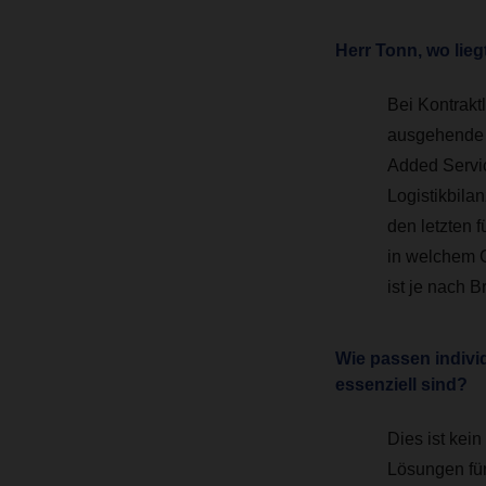
Herr Tonn, wo lieg
Bei Kontrakt
ausgehende 
Added Servic
Logistikbila
den letzten f
in welchem 
ist je nach 
Wie passen indivi
essenziell sind?
Dies ist kei
Lösungen fü