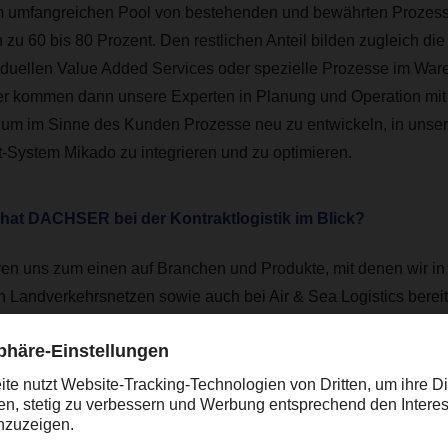
em umfangreichen Pool von bestehenden und bewährten Prozess
 zu 60 bis 80 Prozent. Den restlichen Anteil bilden zugleich di
duellen Value Added Services oder spezielle Prozesse im Ware
er kommen dann unsere Experten in Planung und Operation mi
 um im Sinne des Kunden Prozesse neu zu entwickeln, in unse
System Mikado zu integrieren und zu optimieren.
at DACHSER bei der Kontraktlogistik im Blick?
ren uns zum einen auf Branchen und Produkte, mit denen wir in
 Landverkehrsnetzen sowie auch bei Air & Sea Logistics berei
fgebaut haben. Dazu gehören in der Business Line Food Logist
ndustrie und Handel aus der Lebensmittelbranche – gekühlt wi
ness Line European Logistics Kunden aus weiteren Branchen w
umer Goods und DCG, Durable Consumer Goods, oder auch DI
 Electronics.