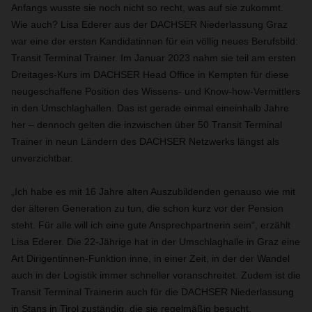
Anfangs wusste sie noch nicht so recht, was auf sie zukommt.
Wie auch? Lisa Ederer aus der DACHSER Niederlassung Graz
war eine der ersten Kandidatinnen für ein völlig neues Berufsbild:
Transit Terminal Trainer. Im Januar 2023 nahm sie teil am ersten
Dreitages-Kurs im DACHSER Head Office in Kempten für diese
neugeschaffene Position des Wissens- und Know-how-Vermittlers
in den Umschlaghallen. Das ist gerade einmal eineinhalb Jahre
her – dennoch gelten die inzwischen über 50 Transit Terminal
Trainer in neun Ländern des DACHSER Netzwerks längst als
unverzichtbar.
„Ich habe es mit 16 Jahre alten Auszubildenden genauso wie mit
der älteren Generation zu tun, die schon kurz vor der Pension
steht. Für alle will ich eine gute Ansprechpartnerin sein“, erzählt
Lisa Ederer. Die 22-Jährige hat in der Umschlaghalle in Graz eine
Art Dirigentinnen-Funktion inne, in einer Zeit, in der der Wandel
auch in der Logistik immer schneller voranschreitet. Zudem ist die
Transit Terminal Trainerin auch für die DACHSER Niederlassung
in Stans in Tirol zuständig, die sie regelmäßig besucht.