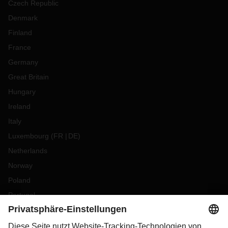
Czech Republic
Denmark
Finland
France
Germany
Great Britain
Hungary
Ireland
Italy
Luxembourg
(
FR
DE
)
Netherlands
Norway
Poland
Portugal
Romania
Slovakia