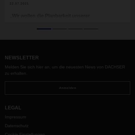
22.07.2021
„Wir wollen die Planbarkeit unserer
Logistikdienstleistung weiter verbessern“
Alexander Tonn ist seit Januar 2021 der neue COO Road
Logistics von DACHSER. Im Interview spricht er über seinen
Werdegang, seine Prioritäten in der neuen Position, und
worauf es ihm in der Gestaltung der Prozesse besonders
NEWSLETTER
ankommt.
Melden Sie sich hier an, um die neuesten News von DACHSER
zu erhalten.
Anmelden
LEGAL
Impressum
Datenschutz
Cookie Einstellungen