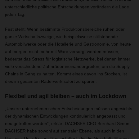
unterschiedliche politische Entscheidungen verändern die Lage
jeden Tag.
Fest steht: Wenn bestimmte Produktionsbereiche ruhen oder
ganze Wirtschaftszweige, wie beispielsweise stillstehende
Automobilwerke oder die Hotellerie und Gastronomie, von heute
auf morgen nicht mehr mit Ware versorgt werden müssen,
bedeutet das Stress für logistische Netzwerke, bei denen immer
viele verschiedene Zahnräder ineinandergreifen, um die Supply
Chains in Gang zu halten. Kommt eines davon ins Stocken, ist
dies im gesamten Räderwerk sofort zu spüren.
Flexibel und agil bleiben – auch im Lockdown
„Unsere unternehmerischen Entscheidungen müssen angesichts
der dynamischen Entwicklungen kontinuierlich angepasst und
neu getroffen werden“, erklärt DACHSER CEO Bernhard Simon.
DACHSER habe sowohl auf zentraler Ebene, als auch in den
Business Units Krisenstäbe installiert, die die Geschäftsführung