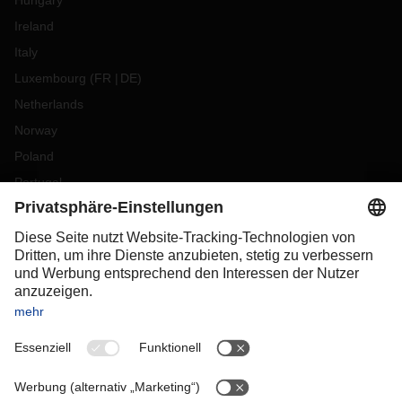
Hungary
Ireland
Italy
Luxembourg
(
FR
DE
)
Netherlands
Norway
Poland
Portugal
Romania
Slovakia
Spain
Sweden
Switzerland
(
DE
FR
)
Turkey
OCEANIA