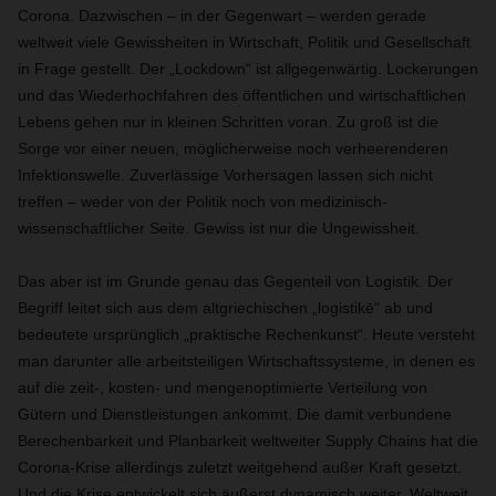
Corona. Dazwischen – in der Gegenwart – werden gerade
weltweit viele Gewissheiten in Wirtschaft, Politik und Gesellschaft
in Frage gestellt. Der „Lockdown“ ist allgegenwärtig. Lockerungen
und das Wiederhochfahren des öffentlichen und wirtschaftlichen
Lebens gehen nur in kleinen Schritten voran. Zu groß ist die
Sorge vor einer neuen, möglicherweise noch verheerenderen
Infektionswelle. Zuverlässige Vorhersagen lassen sich nicht
treffen – weder von der Politik noch von medizinisch-
wissenschaftlicher Seite. Gewiss ist nur die Ungewissheit.
Das aber ist im Grunde genau das Gegenteil von Logistik. Der
Begriff leitet sich aus dem altgriechischen „logistikē“ ab und
bedeutete ursprünglich „praktische Rechenkunst“. Heute versteht
man darunter alle arbeitsteiligen Wirtschaftssysteme, in denen es
auf die zeit-, kosten- und mengenoptimierte Verteilung von
Gütern und Dienstleistungen ankommt. Die damit verbundene
Berechenbarkeit und Planbarkeit weltweiter Supply Chains hat die
Corona-Krise allerdings zuletzt weitgehend außer Kraft gesetzt.
Und die Krise entwickelt sich äußerst dynamisch weiter. Weltweit