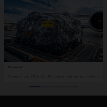
10.01.2023
Neues Import Control System in der Europäischen
Union
Die Europäische Union (EU) führt zum 01. März 2023 das
Import Control System 2 (ICS 2) ein. ICS 2 wird das
derzeitige ICS 1-System, das seit vielen Jahren in Kraft ist,
vollständig ersetzen.