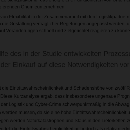
 agierenden Chemieunternehmen.
von Flexibilität in der Zusammenarbeit mit den Logistikpartner
 die Gestaltung vertraglicher Regelungen angepasst werden, u
auf Veränderungen schnell und zielgerichtet reagieren zu könne
ilfe des in der Studie entwickelten Prozes
 der Einkauf auf diese Notwendigkeiten vor
 die Eintrittswahrscheinlichkeit und Schadenshöhe von zwölf Ri
. Diese Kurzanalyse ergab, dass insbesondere
ungenaue Progn
n der Logistik und Cyber-Crime
schwerpunktmäßig in die Abwägu
 werden müssen, da sie eine hohe Eintrittswahrscheinlichkei
gen werden Naturkatastrophen und Staus in den Lieferketten z
t, die Eintrittswahrscheinlichkeit gilt jedoch als relativ niedri