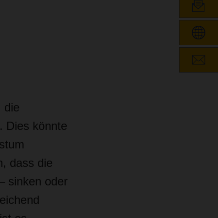
 die
. Dies könnte
hstum
n, dass die
– sinken oder
reichend