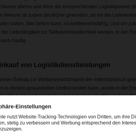
schwerer alleine und ohne die entsprechenden Logistikpartner p
er Akteure ist zudem deutlicher geworden, da sie die Lieferkette
en halten. Wer liefern kann, ist wettbewerbsfähig. Und um zuku
ie Lieferfähigkeit zur Selbstverständlichkeit werden. In der Pra
noch häufig.
nkauf von Logistikdienstleistungen
einen Beitrag zur Wettbewerbsfähigkeit der mittelständisch gep
in diesem gewandelten Umfeld leisten kann, wurde in der En
udie „Einkauf von Logistikdienstleistungen in der Chemie“ ein Ei
ikeinkauf von loser oder verpackter Ware entwickelt. Dieser gib
assung tradierter Prozesse. Als Input diente dabei eine Analy
mie, der Marktsituation inkl. der Teilsegmente der Logistik mit 
n und Innovationen in der Chemielogistik sowie eine Tiefenbef