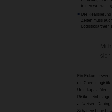
in den weltweit
Die Realisierung 
Zeiten muss auch
Logistikpartnern 
Mith
sich
Ein Exkurs bewertet
die Chemielogistik
Unterkapazitäten i
Risiken einbezogen
aufweisen. Dahinge
Schadenshöhe bewerte