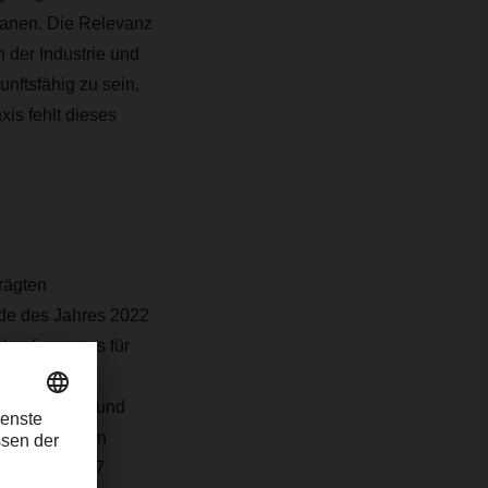
lanen. Die Relevanz
n der Industrie und
nftsfähig zu sein,
xis fehlt dieses
rägten
de des Jahres 2022
nkaufsprozess für
t Impulse und
se der Güter und
den relevanten
ragung von 27