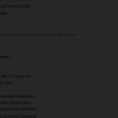
 und dem Ausfall
rfte.
 Einkauf von Chemielogistik | Grafik: C.Kille
eiten:
r den Einkauf von
ür das
kt aller Aktivitäten
iten seitens des
usgeglichen werden.
nd Zeit und Aufwand