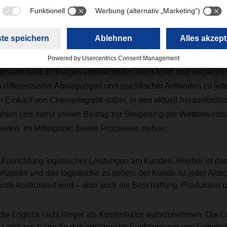
emiebranche. Mit den Erkenntnissen aus der Praxis in Kombin
sen konnte ein generischerer Einkaufsprozess mit sieben Schrit
gesamt rund 30 Fragen unterschieden nach loser und verpackte
s differenzierter Abwägungen und spezifischer Antworten zu jede
n Einkauf von Chemielogistik dabei, in den aktuell herausforde
hlen und damit seinen Beitrag zur Steigerung der Wettbewerbsf
sten. Im Mittelpunkt dieses Prozesses stehen:
usrichtung logistischer Leistungen am Kunden. Hierbei ist das 
rlassen und das logistische zu sehen: der Kunde ist jeder Akteur
stik konfrontiert wird – also auch die Beschaffung, Produktion u
 die Logistik nicht länger als Kostenfaktor wahrzunehmen. Die Lo
 Leistungsfaktor für das erfolgreiche Funktionieren von Unter