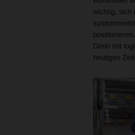
Rohstoffen s
wichtig, sic
zusammenhän
positionieren.
Denn mit log
heutigen Zei