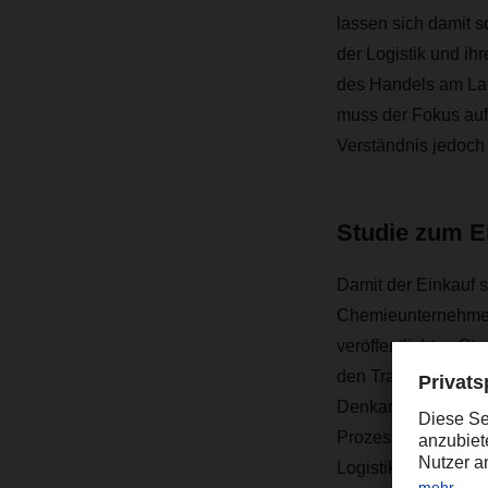
lassen sich damit 
der Logistik und ihr
des Handels am Lauf
muss der Fokus auf d
Verständnis jedoch 
Studie zum Ei
Damit der Einkauf s
Chemieunternehmen 
veröffentlichten St
den Transportlogist
Denkanstöße zur Anp
Prozesse in der Che
Logistikunternehme