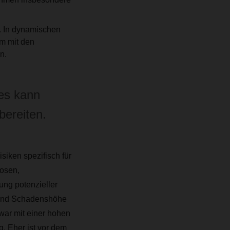
n. In dynamischen
m mit den
n.
ses kann
bereiten.
siken spezifisch für
osen,
ng potenzieller
t und Schadenshöhe
war mit einer hohen
g. Eher ist vor dem