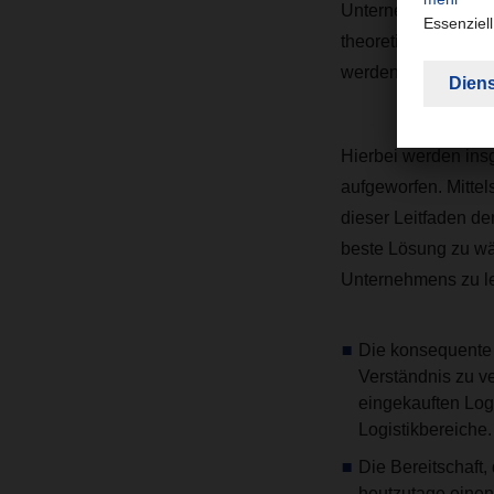
Unternehmen der Ch
theoretischen Analy
werden.
Hierbei werden ins
aufgeworfen. Mittel
dieser Leitfaden de
beste Lösung zu wä
Unternehmens zu lei
Die konsequente A
Verständnis zu ve
eingekauften Logi
Logistikbereiche.
Die Bereitschaft,
heutzutage einen