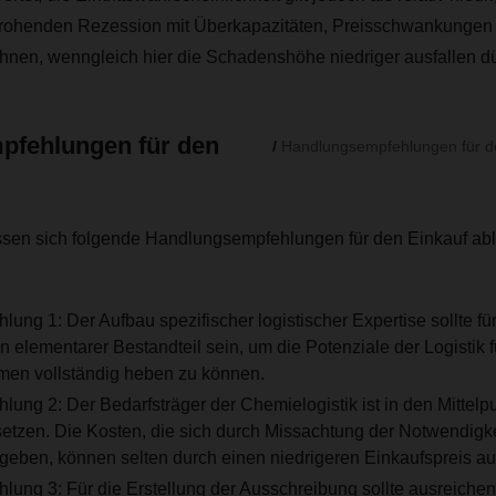
drohenden Rezession mit Überkapazitäten, Preisschwankungen
hnen, wenngleich hier die Schadenshöhe niedriger ausfallen dü
fehlungen für den
Handlungsempfehlungen für den
ssen sich folgende Handlungsempfehlungen für den Einkauf abl
ng 1: Der Aufbau spezifischer logistischer Expertise sollte fü
n elementarer Bestandteil sein, um die Potenziale der Logistik f
en vollständig heben zu können.
ng 2: Der Bedarfsträger der Chemielogistik ist in den Mittelpun
setzen. Die Kosten, die sich durch Missachtung der Notwendigke
rgeben, können selten durch einen niedrigeren Einkaufspreis a
ung 3: Für die Erstellung der Ausschreibung sollte ausreiche