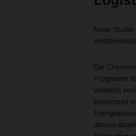
Logist
Neue Studie 
Wettbewerbs
Die Chemiein
Prognosen für
vielleicht n
bezeichnet we
Energiepreis
daraus abgel