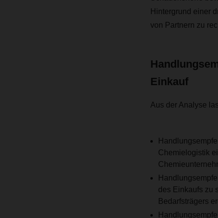
Hintergrund einer 
von Partnern zu rec
Handlungsemp
Einkauf
Aus der Analyse la
Handlungsempfehlu
Chemielogistik ei
Chemieunternehm
Handlungsempfehlu
des Einkaufs zu 
Bedarfsträgers e
Handlungsempfehl