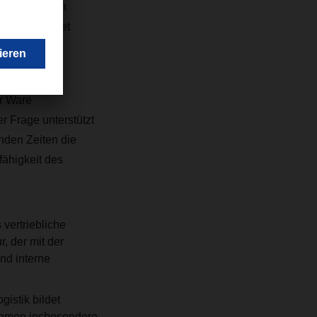
ation mit den
ten abgeleitet
r Ware
r Frage unterstützt
rnden Zeiten die
ähigkeit des
vertriebliche
, der mit der
nd interne
gistik bildet
nehmen insbesondere