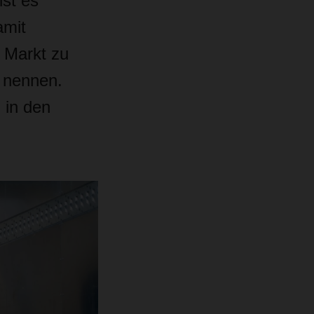
st es
amit
Markt zu
u nennen.
 in den