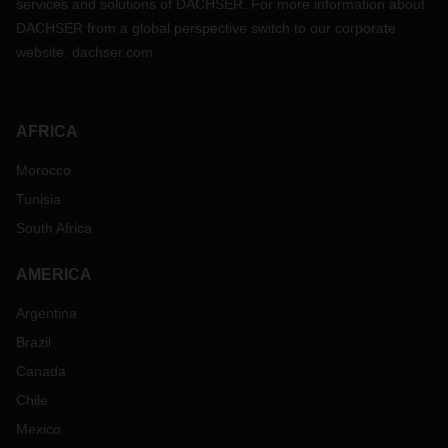
services and solutions of DACHSER. For more information about
DACHSER from a global perspective switch to our corporate
website:
dachser.com
AFRICA
Morocco
Tunisia
South Africa
AMERICA
Argentina
Brazil
Canada
Chile
Mexico