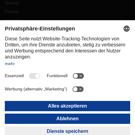
Norway
Poland
Portugal
Romania
Slovakia
Spain
Sweden
Switzerland
(
DE
FR
)
Turkey
OCEANIA
Australia
New Zealand