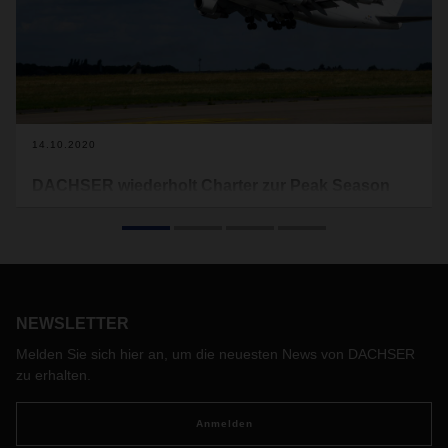
14.10.2020
DACHSER wiederholt Charter zur Peak Season
Um zusätzliche Kapazitäten während der Peak Season im
Herbst zu schaffen, bietet der Logistikdienstleister
DACHSER zum erneuten Mal einen Premium-Rotationsflug
zwischen Asien und Europa an. Ab Mitte Oktober fliegt der
Charter einmal wöchentlich auf der Strecke Frankfurt –
Shanghai – Frankfurt.
NEWSLETTER
Melden Sie sich hier an, um die neuesten News von DACHSER
zu erhalten.
Anmelden