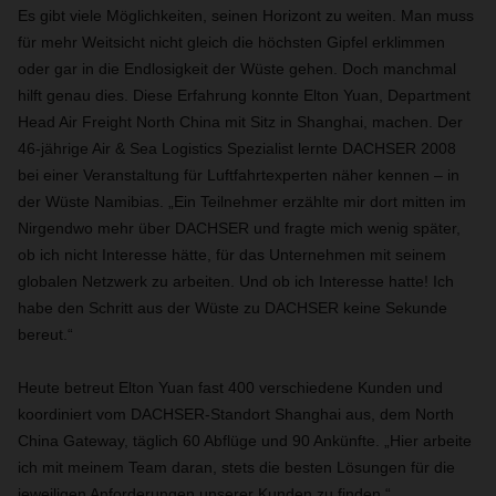
Es gibt viele Möglichkeiten, seinen Horizont zu weiten. Man muss
für mehr Weitsicht nicht gleich die höchsten Gipfel erklimmen
oder gar in die Endlosigkeit der Wüste gehen. Doch manchmal
hilft genau dies. Diese Erfahrung konnte Elton Yuan, Department
Head Air Freight North China mit Sitz in Shanghai, machen. Der
46-jährige Air & Sea Logistics Spezialist lernte DACHSER 2008
bei einer Veranstaltung für Luftfahrtexperten näher kennen – in
der Wüste Namibias. „Ein Teilnehmer erzählte mir dort mitten im
Nirgendwo mehr über DACHSER und fragte mich wenig später,
ob ich nicht Interesse hätte, für das Unternehmen mit seinem
globalen Netzwerk zu arbeiten. Und ob ich Interesse hatte! Ich
habe den Schritt aus der Wüste zu DACHSER keine Sekunde
bereut.“
Heute betreut Elton Yuan fast 400 verschiedene Kunden und
koordiniert vom DACHSER-Standort Shanghai aus, dem North
China Gateway, täglich 60 Abflüge und 90 Ankünfte. „Hier arbeite
ich mit meinem Team daran, stets die besten Lösungen für die
jeweiligen Anforderungen unserer Kunden zu finden.“