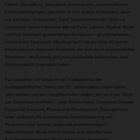
haben: Überfüllung. Den damit verbundenen „unmenschlichen
Lebensbedingungen“ glaubten er und andere Architekten, dass
nur mit einer „funktionalen Stadt“ beizukommen sei. Trotz Le
Corbusiers Abriss-Fantasien gibt es Paris, London, Madrid, Berlin
und ihre historisch gewachsenen Strukturen – glücklicherweise –
immer noch. Und damit allerdings auch die vor über 80 Jahren
beschriebenen massiven Probleme, die sich durch exponentielles
Wachstum, Verdichtung und eine überlastete Infrastruktur zum
Teil dramatisch zugespitzt haben.
Für Logistiker von heute ist der Radikalismus der
avantgardistischen Planer des 20. Jahrhunderts keine Option.
„Wir müssen uns den Gegebenheiten stellen, die wir in der Stadt
der Gegenwart vorfinden“, sagt Stefan Hohm, Corporate Director
Corporate Solutions, Research & Development. Dazu gehören
unter anderem die zunehmende Individualisierung von
Produktion und Handel, steigende und kleinteiligere
Warenmengen sowie immer höhere und spezifischere
Kundenanforderungen. Hinzu kommt das boomende