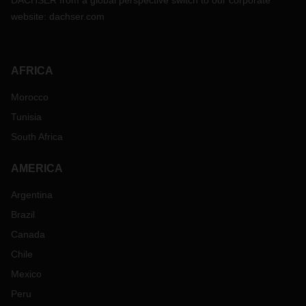
DACHSER from a global perspective switch to our corporate
website:
dachser.com
AFRICA
Morocco
Tunisia
South Africa
AMERICA
Argentina
Brazil
Canada
Chile
Mexico
Peru