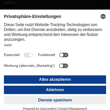
Poland
Portugal
Romania
Slovakia
Spain
Sweden
Switzerland
(
DE
FR
)
Turkey
OCEANIA
Australia
New Zealand