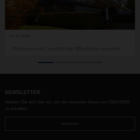
14.12.2020
„Bindung und Loyalität der Mitarbeiter machen
DACHSER aus“
Vom Ein-Mann-Unternehmen zum Global Player –
DACHSER hat sich in den 90 Jahren seiner
Unternehmensgeschichte zu einer internationalen Größe in
der Logistik entwickelt. Wie der Logistikdienstleister dabei
NEWSLETTER
von der Loyalität seiner Mitarbeiter und der Struktur als
Familienunternehmen profitiert, erklärt Dr. Andreas
Melden Sie sich hier an, um die neuesten News von DACHSER
Froschmayer, Corporate Director Corporate Development
zu erhalten.
Strategy & PR bei DACHSER im Interview.
Anmelden