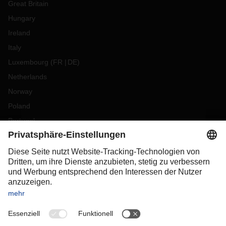
Great Britain
Hungary
Ireland
Italy
Luxembourg
(
FR
DE
)
Netherlands
Norway
Poland
Portugal
Romania
Slovakia
Spain
Sweden
Switzerland
(
DE
FR
)
Turkey